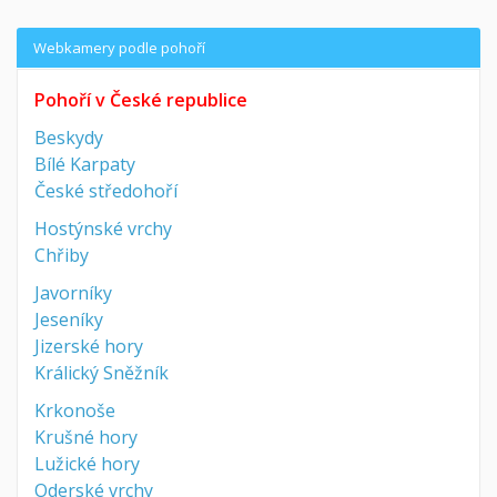
Webkamery podle pohoří
Pohoří v České republice
Beskydy
Bílé Karpaty
České středohoří
Hostýnské vrchy
Chřiby
Javorníky
Jeseníky
Jizerské hory
Králický Sněžník
Krkonoše
Krušné hory
Lužické hory
Oderské vrchy