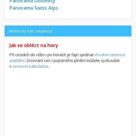
Panorama Dolomity
Panorama Swiss Alps
Mohlo by Vás zaujmout ...
Jak se obléct na hory
Při cestách do nížin i po horách je fajn sjednat
vhodné cestovní
pojištění
. Srovnání cen i pojistného plnění můžete vyzkoušet
v
cestovní kalkulačce
.