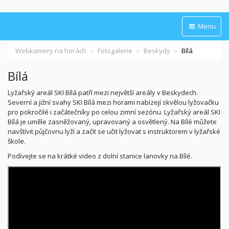
Menu
Webkamery na horách
Fotogalerie
Beskydy
Bílá
Bílá
Lyžařský areál SKI Bílá patří mezi největší areály v Beskydech.
Severní a jižní svahy SKI Bílá mezi horami nabízejí skvělou lyžovačku
pro pokročilé i začátečníky po celou zimní sezónu. Lyžařský areál SKI
Bílá je uměle zasněžovaný, upravovaný a osvětlený. Na Bílé můžete
navštívit půjčovnu lyží a začít se učit lyžovat s instruktorem v lyžařské
škole.
Podívejte se na krátké video z dolní stanice lanovky na Bílé.