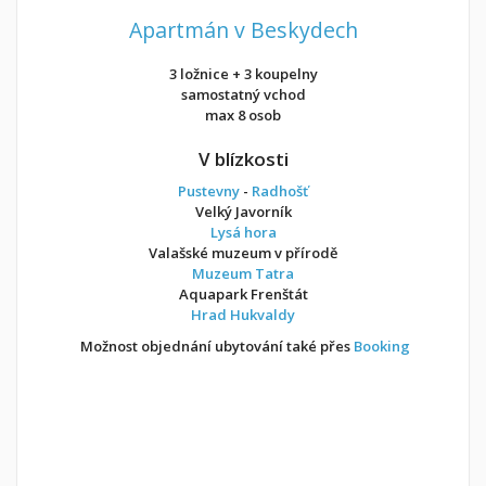
Apartmán v Beskydech
3 ložnice + 3 koupelny
samostatný vchod
max 8 osob
V blízkosti
Pustevny
-
Radhošť
Velký Javorník
Lysá hora
Valašské muzeum v přírodě
Muzeum Tatra
Aquapark Frenštát
Hrad Hukvaldy
Možnost objednání ubytování také přes
Booking