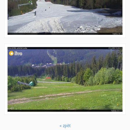
« zpět