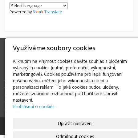
Powered by
Translate
Využíváme soubory cookies
Ing. Radek Hoďák
Tichá 502, 742 74 Tichá
Kliknutím na Přijmout cookies dáváte souhlas s uložením
IČ: 18979661
vybraných cookies (nutné, preferenční, výkonnostní,
radek@hodak.cz
marketingové). Cookies používáme pro lepší fungování
našeho webu, měření jeho výkonnosti a cílení a
Webkamery na horách
personalizaci reklam. To jaké cookies budou uloženy,
Vlož webkameru
můžete svobodně rozhodnout pod tlačítkem Upravit
O projektu webkamery na horách
nastavení.
Vyhledej webkameru ...
Prohlášení o cookies.
Fotogalerie
Upravit nastavení
© 2017-2025
Ing. Radek Hoďák
|
Mapa webu
Odmítnout cookies