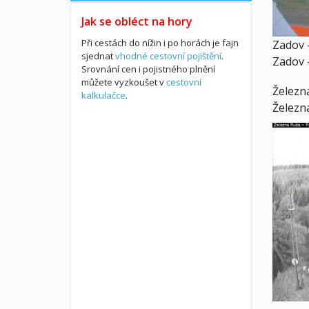
Jak se obléct na hory
Při cestách do nížin i po horách je fajn
Zadov 
sjednat
vhodné cestovní pojištění
.
Zadov 
Srovnání cen i pojistného plnění
můžete vyzkoušet v
cestovní
Železn
kalkulačce
.
Železn