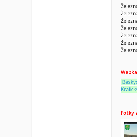
Železn
Železn
Železn
Železná
Železná
Železn
Železn
Webka
Besky
Kralick
Fotky 