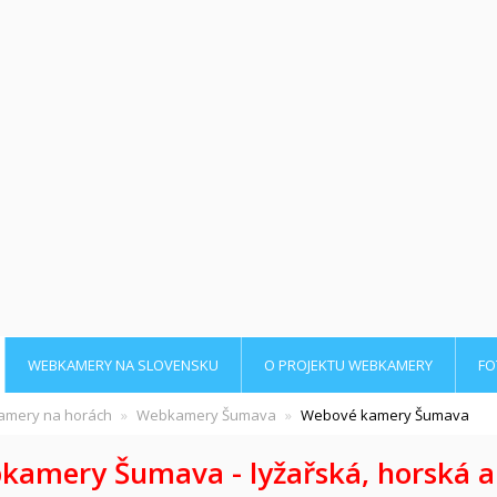
WEBKAMERY NA SLOVENSKU
O PROJEKTU WEBKAMERY
FO
mery na horách
Webkamery Šumava
Webové kamery Šumava
kamery Šumava -
lyžařská,
horská a