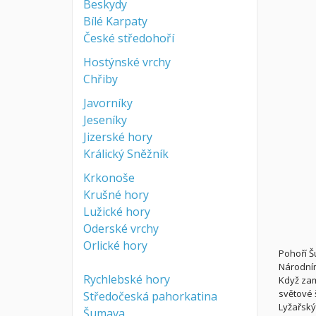
Beskydy
Bílé Karpaty
České středohoří
Hostýnské vrchy
Chřiby
Javorníky
Jeseníky
Jizerské hory
Králický Sněžník
Krkonoše
Krušné hory
Lužické hory
Oderské vrchy
Orlické hory
Pohoří Š
Národním
Rychlebské hory
Když zam
světové 
Středočeská pahorkatina
Lyžařský
Šumava