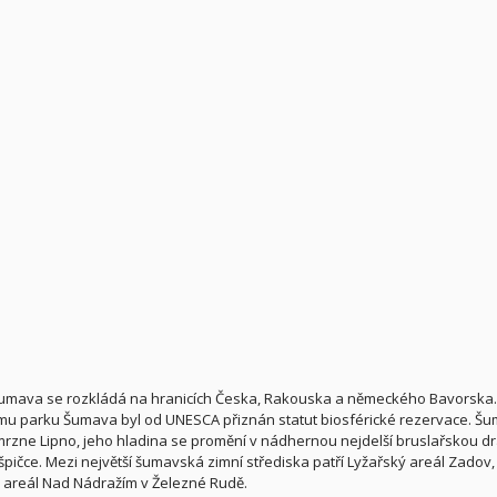
umava se rozkládá na hranicích Česka, Rakouska a německého Bavorska. Š
u parku Šumava byl od UNESCA přiznán statut biosférické rezervace. Šum
rzne Lipno, jeho hladina se promění v nádhernou nejdelší bruslařskou dr
špičce. Mezi největší šumavská zimní střediska patří Lyžařský areál Zadov, 
 areál Nad Nádražím v Železné Rudě.