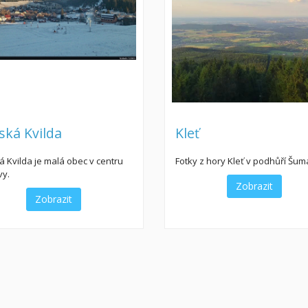
ská Kvilda
Kleť
 Kvilda je malá obec v centru
Fotky z hory Kleť v podhůří Šu
y.
Zobrazit
Zobrazit