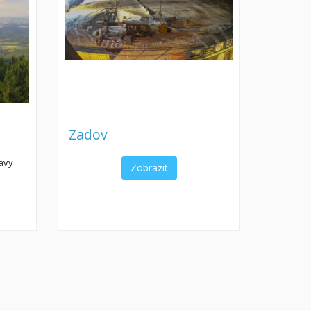
Zadov
mavy
Zobrazit