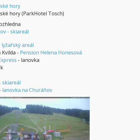
ské hory
ské hory (ParkHotel Tosch)
rozhledna
v - skiareál
-
lyžařský areál
 Kvilda -
Pension Helena Honesová
Express
- lanovka
rk
 skiareál
-
lanovka na Churáňov