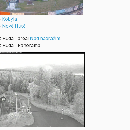
-
Kobyla
-
Nové Hutě
á Ruda - areál
Nad nádražím
á Ruda - Panorama