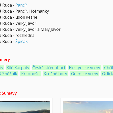
á Ruda -
Pancíř
á Ruda - Pancíř, Hofmanky
á Ruda - udolí Řezné
 Ruda - Velký Javor
 Ruda - Velký Javor a Malý Javor
á Ruda - rozhledna
á Ruda -
Špičák
mery
dy
Bílé Karpaty
České středohoří
Hostýnské vrchy
Chři
ý Sněžník
Krkonoše
Krušné hory
Oderské vrchy
Orlic
z Šumavy