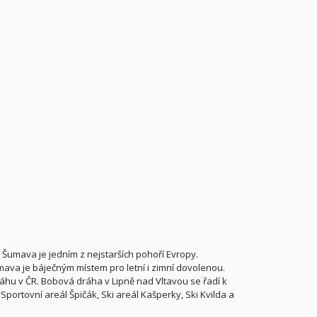
umava je jedním z nejstarších pohoří Evropy.
ava je báječným místem pro letní i zimní dovolenou.
áhu v ČR. Bobová dráha v Lipně nad Vltavou se řadí k
Sportovní areál Špičák, Ski areál Kašperky, Ski Kvilda a