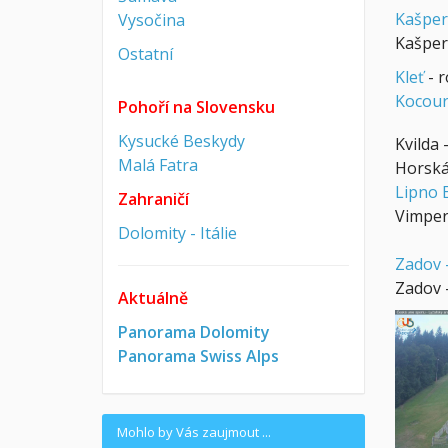
Kašper
Vysočina
Kašper
Ostatní
Kleť
- 
Kocouro
Pohoří na Slovensku
Kysucké Beskydy
Kvilda 
Malá Fatra
Horská
Lipno 
Zahraničí
Vimpe
Dolomity - Itálie
Zadov -
Zadov 
Aktuálně
Panorama Dolomity
Panorama Swiss Alps
Mohlo by Vás zaujmout ...