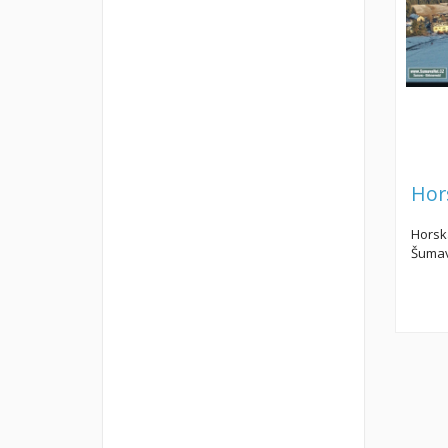
Hor
Horská
Šumav