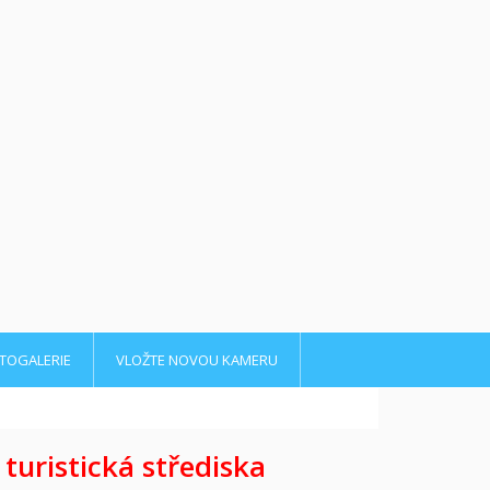
TOGALERIE
VLOŽTE NOVOU KAMERU
 turistická střediska