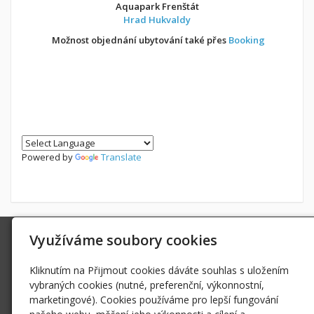
Aquapark Frenštát
Hrad Hukvaldy
Možnost objednání ubytování také přes
Booking
Powered by
Translate
Využíváme soubory cookies
Ing. Radek Hoďák
Tichá 502, 742 74 Tichá
Kliknutím na Přijmout cookies dáváte souhlas s uložením
IČ: 18979661
vybraných cookies (nutné, preferenční, výkonnostní,
radek@hodak.cz
marketingové). Cookies používáme pro lepší fungování