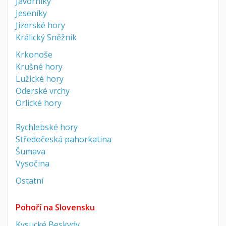
Javorníky
Jeseníky
Jizerské hory
Králický Sněžník
Krkonoše
Krušné hory
Lužické hory
Oderské vrchy
Orlické hory
Rychlebské hory
Středočeská pahorkatina
Šumava
Vysočina
Ostatní
Pohoří na Slovensku
Kysucké Beskydy