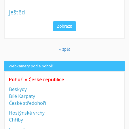
Ještěd
Zobrazit
« zpět
Webkamery podle pohoří
Pohoří v České republice
Beskydy
Bílé Karpaty
České středohoří
Hostýnské vrchy
Chřiby