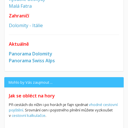
Malá Fatra
Zahraničí
Dolomity - Itálie
Aktuálně
Panorama Dolomity
Panorama Swiss Alps
Mohlo by Vás zaujmout ...
Jak se obléct na hory
Při cestách do nížin i po horách je fajn sjednat
vhodné cestovní
pojištění
. Srovnání cen i pojistného plnění můžete vyzkoušet
v
cestovní kalkulačce
.