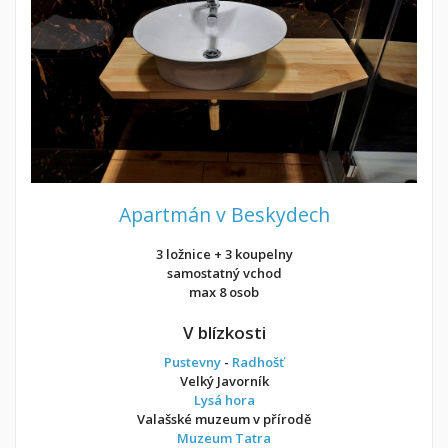
Apartmán v Beskydech
3 ložnice + 3 koupelny
samostatný vchod
max 8 osob
V blízkosti
Pustevny
-
Radhošť
Velký Javorník
Lysá hora
Valašské muzeum v přírodě
Muzeum Tatra