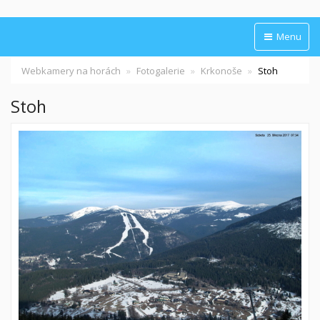
Menu
Webkamery na horách
Fotogalerie
Krkonoše
Stoh
Stoh