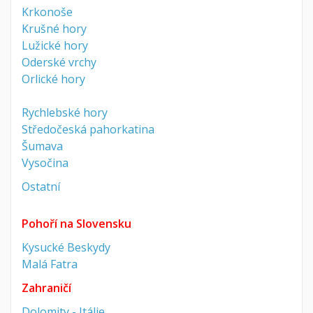
Krkonoše
Krušné hory
Lužické hory
Oderské vrchy
Orlické hory
Rychlebské hory
Středočeská pahorkatina
Šumava
Vysočina
Ostatní
Pohoří na Slovensku
Kysucké Beskydy
Malá Fatra
Zahraničí
Dolomity - Itálie