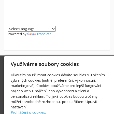
Powered by
Translate
Využíváme soubory cookies
Ing. Radek Hoďák
Tichá 502, 742 74 Tichá
Kliknutím na Přijmout cookies dáváte souhlas s uložením
IČ: 18979661
vybraných cookies (nutné, preferenční, výkonnostní,
radek@hodak.cz
marketingové). Cookies používáme pro lepší fungování
našeho webu, měření jeho výkonnosti a cílení a
Webkamery na horách
personalizaci reklam. To jaké cookies budou uloženy,
Vlož webkameru
můžete svobodně rozhodnout pod tlačítkem Upravit
O projektu webkamery na horách
nastavení.
Vyhledej webkameru ...
Prohlášení o cookies.