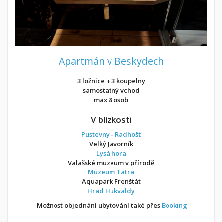
Apartmán v Beskydech
3 ložnice + 3 koupelny
samostatný vchod
max 8 osob
V blízkosti
Pustevny
-
Radhošť
Velký Javorník
Lysá hora
Valašské muzeum v přírodě
Muzeum Tatra
Aquapark Frenštát
Hrad Hukvaldy
Možnost objednání ubytování také přes
Booking