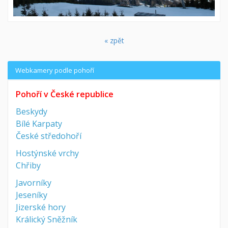
« zpět
Webkamery podle pohoří
Pohoří v České republice
Beskydy
Bílé Karpaty
České středohoří
Hostýnské vrchy
Chřiby
Javorníky
Jeseníky
Jizerské hory
Králický Sněžník