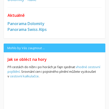
Aktuálně
Panorama Dolomity
Panorama Swiss Alps
Mohlo by Vás zaujmout ...
Jak se obléct na hory
Při cestách do nížin i po horách je fajn sjednat
vhodné cestovní
pojištění
. Srovnání cen i pojistného plnění můžete vyzkoušet
v
cestovní kalkulačce
.