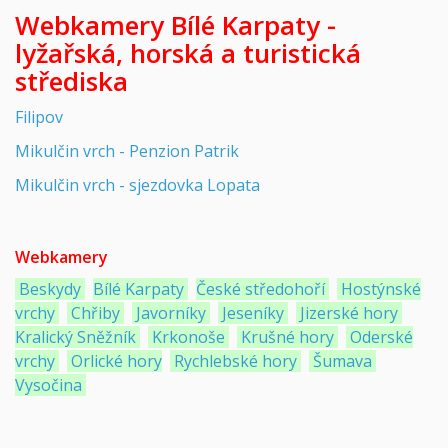
Webkamery Bílé Karpaty -
lyžařská,
horská a turistická
střediska
Filipov
Mikulčin vrch - Penzion Patrik
Mikulčin vrch - sjezdovka Lopata
Webkamery
Beskydy
Bílé Karpaty
České středohoří
Hostýnské
vrchy
Chřiby
Javorníky
Jeseníky
Jizerské hory
Kralický Sněžník
Krkonoše
Krušné hory
Oderské
vrchy
Orlické hory
Rychlebské hory
Šumava
Vysočina