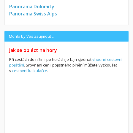
Panorama Dolomity
Panorama Swiss Alps
Mohlo by Vás zaujmout ...
Jak se obléct na hory
Při cestách do nížin i po horách je fajn sjednat
vhodné cestovní
pojištění
. Srovnání cen i pojistného plnění můžete vyzkoušet
v
cestovní kalkulačce
.