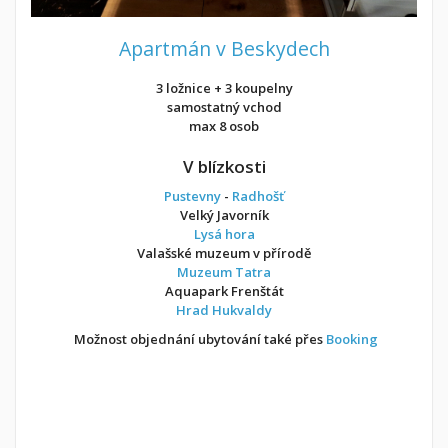
Apartmán v Beskydech
3 ložnice + 3 koupelny
samostatný vchod
max 8 osob
V blízkosti
Pustevny
-
Radhošť
Velký Javorník
Lysá hora
Valašské muzeum v přírodě
Muzeum Tatra
Aquapark Frenštát
Hrad Hukvaldy
Možnost objednání ubytování také přes
Booking