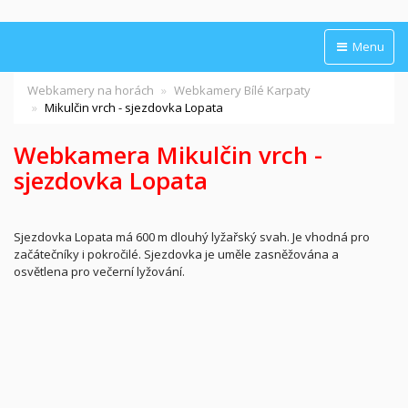
Menu
Webkamery na horách
Webkamery Bílé Karpaty
Mikulčin vrch - sjezdovka Lopata
Webkamera Mikulčin vrch -
sjezdovka Lopata
Sjezdovka Lopata má 600 m dlouhý lyžařský svah. Je vhodná pro
začátečníky i pokročilé. Sjezdovka je uměle zasněžována a
osvětlena pro večerní lyžování.