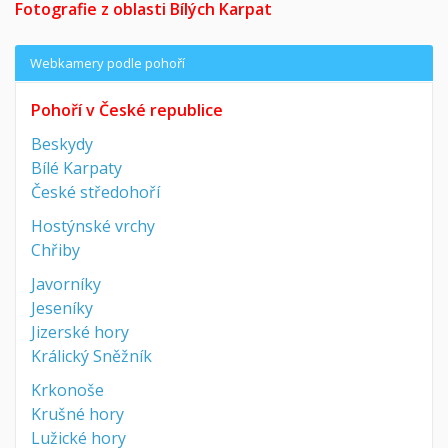
Fotografie z oblasti Bílých Karpat
Webkamery podle pohoří
Pohoří v České republice
Beskydy
Bílé Karpaty
České středohoří
Hostýnské vrchy
Chřiby
Javorníky
Jeseníky
Jizerské hory
Králický Sněžník
Krkonoše
Krušné hory
Lužické hory