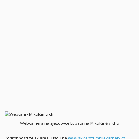
Webkamera na sjezdovce Lopata na Mikulčině vrchu
Podrobnosti ze skiareálu jsou na
www.skicentrumbilekarpaty.cz
.