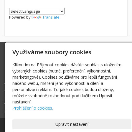
Powered by
Translate
Využíváme soubory cookies
Ing. Radek Hoďák
Tichá 502, 742 74 Tichá
Kliknutím na Přijmout cookies dáváte souhlas s uložením
IČ: 18979661
vybraných cookies (nutné, preferenční, výkonnostní,
radek@hodak.cz
marketingové). Cookies používáme pro lepší fungování
našeho webu, měření jeho výkonnosti a cílení a
Webkamery na horách
personalizaci reklam. To jaké cookies budou uloženy,
Vlož webkameru
můžete svobodně rozhodnout pod tlačítkem Upravit
O projektu webkamery na horách
nastavení.
Vyhledej webkameru ...
Prohlášení o cookies.
Fotogalerie
Upravit nastavení
© 2017-2025
Ing. Radek Hoďák
|
Mapa webu