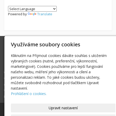
Powered by
Translate
Využíváme soubory cookies
Ing. Radek Hoďák
Tichá 502, 742 74 Tichá
Kliknutím na Přijmout cookies dáváte souhlas s uložením
IČ: 18979661
vybraných cookies (nutné, preferenční, výkonnostní,
radek@hodak.cz
marketingové). Cookies používáme pro lepší fungování
našeho webu, měření jeho výkonnosti a cílení a
Webkamery na horách
personalizaci reklam. To jaké cookies budou uloženy,
Vlož webkameru
můžete svobodně rozhodnout pod tlačítkem Upravit
O projektu webkamery na horách
nastavení.
Vyhledej webkameru ...
Prohlášení o cookies.
Fotogalerie
Upravit nastavení
© 2017-2025
Ing. Radek Hoďák
|
Mapa webu