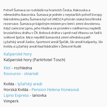
Pohoří Šumava se rozkládá na hranicích Česka, Rakouska a
německého Bavorska. Šumava je jedním z nejstarších pohoří Evropy.
Národnímu parku Šumava byl od UNESCA přiznán statut biosférické
rezervace. Šumava je báječným místem pro letní i zimní dovolenou.
Když zamrzne Lipno, jeho hladina se promění v nádhernou nejdelší
bruslařskou dráhu v ČR. Bobová dráha v Lipně nad Vltavou se řadí k
světové špičce. Mezi největší šumavská zimní střediska patří
Lyžařský areál Zadov, Sportovní areál Špičák, Ski areál Kašperky, Ski
Kvilda a Lyžařský areál Nad Nádražím v Železné Rudě.
Kašperské hory
Kašperské hory (ParkHotel Tosch)
Kleť
- rozhledna
Kocourov - skiareál
Kvilda -
lyžařský areál
Horská Kvilda -
Pension Helena Honesová
Lipno Express
- lanovka
Vimperk