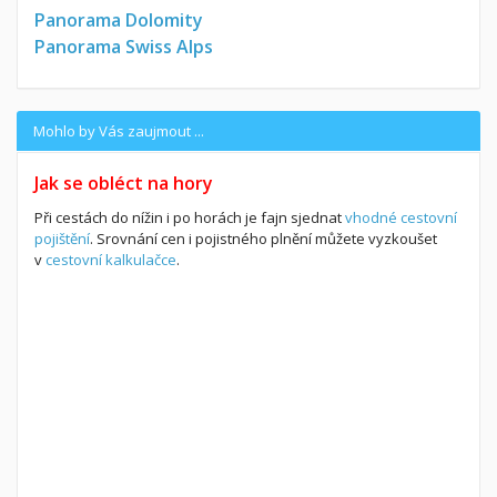
Panorama Dolomity
Panorama Swiss Alps
Mohlo by Vás zaujmout ...
Jak se obléct na hory
Při cestách do nížin i po horách je fajn sjednat
vhodné cestovní
pojištění
. Srovnání cen i pojistného plnění můžete vyzkoušet
v
cestovní kalkulačce
.