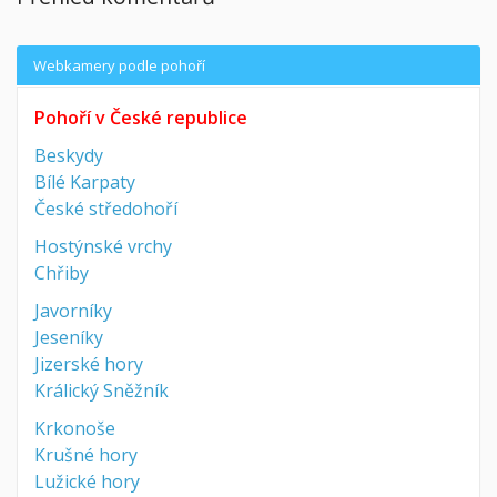
Webkamery podle pohoří
Pohoří v České republice
Beskydy
Bílé Karpaty
České středohoří
Hostýnské vrchy
Chřiby
Javorníky
Jeseníky
Jizerské hory
Králický Sněžník
Krkonoše
Krušné hory
Lužické hory