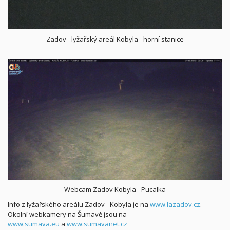
Zadov - lyžařský areál Kobyla - horní stanice
Webcam Zadov Kobyla - Pucalka
Info z lyžařského areálu Zadov - Kobyla je na
www.lazadov.cz
.
Okolní webkamery na Šumavě jsou na
www.sumava.eu
a
www.sumavanet.cz