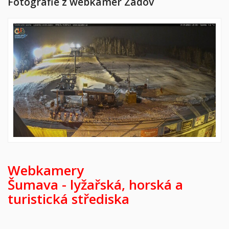
Fotografie z webkamer Zadov
Webkamery
Šumava -
lyžařská,
horská a
turistická střediska