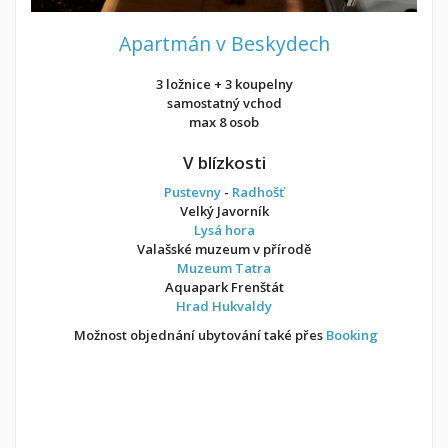
Apartmán v Beskydech
3 ložnice + 3 koupelny
samostatný vchod
max 8 osob
V blízkosti
Pustevny
-
Radhošť
Velký Javorník
Lysá hora
Valašské muzeum v přírodě
Muzeum Tatra
Aquapark Frenštát
Hrad Hukvaldy
Možnost objednání ubytování také přes
Booking