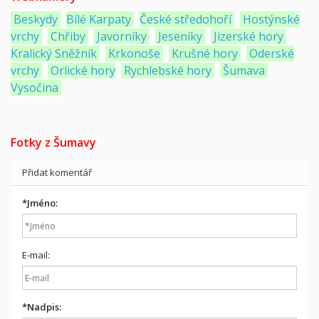
Beskydy
Bílé Karpaty
České středohoří
Hostýnské
vrchy
Chřiby
Javorníky
Jeseníky
Jizerské hory
Kralický Sněžník
Krkonoše
Krušné hory
Oderské
vrchy
Orlické hory
Rychlebské hory
Šumava
Vysočina
Fotky z Šumavy
Přidat komentář
*
Jméno:
E-mail:
*
Nadpis: