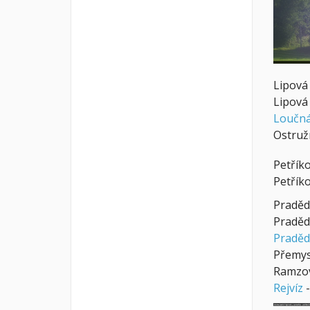
Lipová
Lipová
Loučná
Ostruž
Petřík
Petřík
Praděd
Praděd
Praděd
Přemys
Ramzo
Rejvíz
-