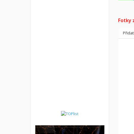
Fotky 
Přida