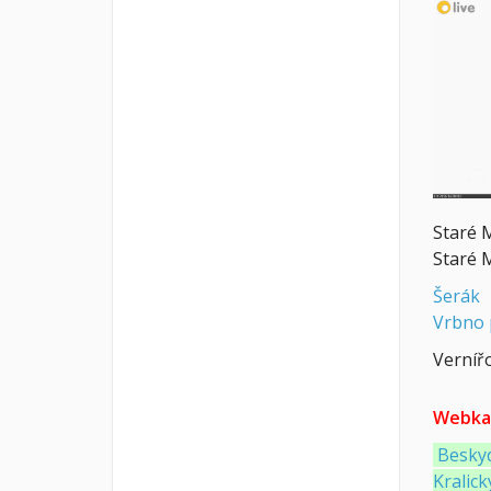
Staré 
Staré 
Šerák
Vrbno 
Vernířo
Webka
Besky
Kralick