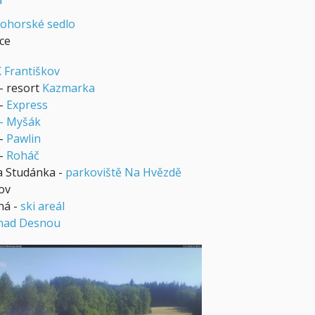
á
ohorské sedlo
ice
 Františkov
- resort
Kazmarka
 -
Express
 - Myšák
 -
Pawlin
 -
Roháč
a Studánka -
parkoviště Na Hvězdě
ov
ná -
ski areál
nad Desnou