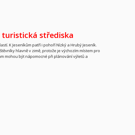
 turistická střediska
tí. K Jeseníkům patří i pohoří Nízký a Hrubý Jeseník.
vštěvníky hlavně v zimě, protože je výchozím místem pro
vám mohou být nápomocné při plánování výletů a