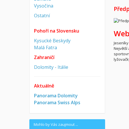
Vysočina
Předp
Ostatní
Pohoří na Slovensku
Web
Kysucké Beskydy
Jeseníky
Malá Fatra
Největší 
sportovn
Zahraničí
lyžovačky
Dolomity - Itálie
Aktuálně
Panorama Dolomity
Panorama Swiss Alps
Mohlo by Vás zaujmout ...