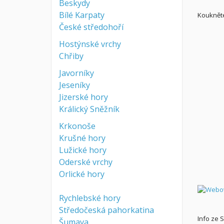
Beskydy
Bílé Karpaty
Koukněte
České středohoří
Hostýnské vrchy
Chřiby
Javorníky
Jeseníky
Jizerské hory
Králický Sněžník
Krkonoše
Krušné hory
Lužické hory
Oderské vrchy
Orlické hory
Rychlebské hory
Středočeská pahorkatina
Info ze 
Šumava