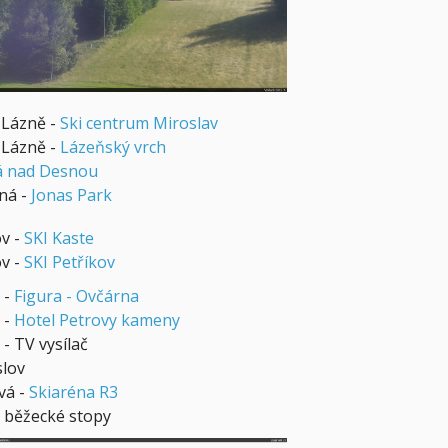
 Lázně -
Ski centrum Miroslav
 Lázně -
Lázeňský vrch
 nad Desnou
ná -
Jonas Park
ov -
SKI Kaste
ov -
SKI Petříkov
 -
Figura - Ovčárna
 -
Hotel Petrovy kameny
- TV vysílač
lov
vá -
Skiaréna R3
 běžecké stopy