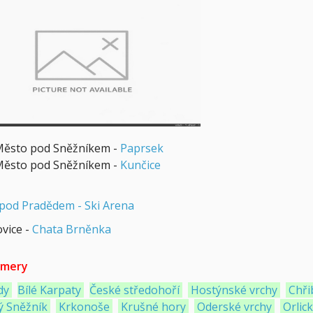
Město pod Sněžníkem -
Paprsek
Město pod Sněžníkem -
Kunčice
pod Pradědem - Ski Arena
vice -
Chata Brněnka
mery
dy
Bílé Karpaty
České středohoří
Hostýnské vrchy
Chři
ý Sněžník
Krkonoše
Krušné hory
Oderské vrchy
Orlic