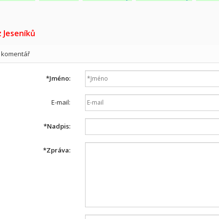
z Jeseníků
t komentář
*
Jméno:
E-mail:
*
Nadpis:
*
Zpráva: