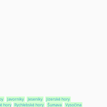
by
Javorníky
Jeseníky
Jizerské hory
ké hory
Rychlebské hory
Šumava
Vysočina