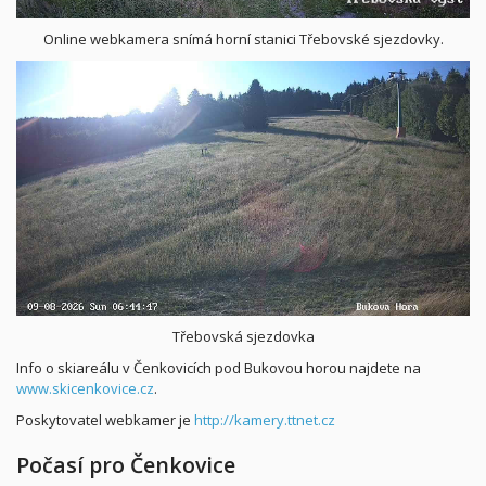
Online webkamera snímá horní stanici Třebovské sjezdovky.
Třebovská sjezdovka
Info o skiareálu v Čenkovicích pod Bukovou horou najdete na
www.skicenkovice.cz
.
Poskytovatel webkamer je
http://kamery.ttnet.cz
Počasí pro Čenkovice