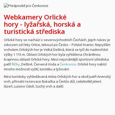
Webkamery Orlické
hory -
lyžařská,
horská a
turistická střediska
Orlické hory se nachází v severovýchodních Čechách. Jejich název je
odvozen od řeky Orlice, tekoucí po Česko – Polské hranici. Nejvyšším
vrcholem Orlických hor je Velká Deštná, která se tyčí do nadmořské
výšky 1 115 m. Oblast Orlických hor byla vyhlášena Chráněnou
krajinnou oblastí Orlické hory. Mezi nejznámější sportovní střediska
patří
Říčky
, Deštné, Červená Voda a
Čenkovice
. Orlické hory nabízí
mnoho možností vyžití, turistiku a lyžování.
Mezi turisticky vyhledávaná místa Orlických hor a okolí patří Anenský
vrch, přírodní rezervace Bukačka a Čertův důl, rašeliniště Jelení
lázeň, Luisino Údolí, Suchý vrch a další.