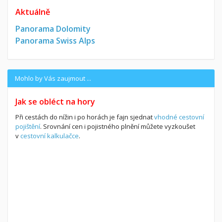
Aktuálně
Panorama Dolomity
Panorama Swiss Alps
Mohlo by Vás zaujmout ...
Jak se obléct na hory
Při cestách do nížin i po horách je fajn sjednat
vhodné cestovní
pojištění
. Srovnání cen i pojistného plnění můžete vyzkoušet
v
cestovní kalkulačce
.