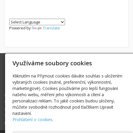
Powered by
Translate
Využíváme soubory cookies
Ing. Radek Hoďák
Tichá 502, 742 74 Tichá
Kliknutím na Přijmout cookies dáváte souhlas s uložením
IČ: 18979661
vybraných cookies (nutné, preferenční, výkonnostní,
radek@hodak.cz
marketingové). Cookies používáme pro lepší fungování
našeho webu, měření jeho výkonnosti a cílení a
Webkamery na horách
personalizaci reklam. To jaké cookies budou uloženy,
Vlož webkameru
můžete svobodně rozhodnout pod tlačítkem Upravit
O projektu webkamery na horách
nastavení.
Vyhledej webkameru ...
Prohlášení o cookies.
Fotogalerie