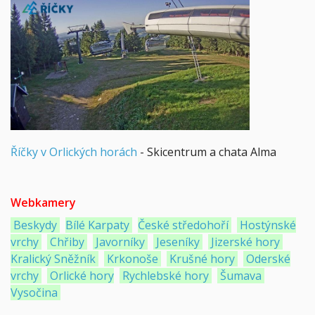
Říčky v Orlických horách
- Skicentrum a chata Alma
Webkamery
Beskydy
Bílé Karpaty
České středohoří
Hostýnské
vrchy
Chřiby
Javorníky
Jeseníky
Jizerské hory
Kralický Sněžník
Krkonoše
Krušné hory
Oderské
vrchy
Orlické hory
Rychlebské hory
Šumava
Vysočina