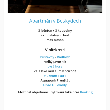
Apartmán v Beskydech
3 ložnice + 3 koupelny
samostatný vchod
max 8 osob
V blízkosti
Pustevny
-
Radhošť
Velký Javorník
Lysá hora
Valašské muzeum v přírodě
Muzeum Tatra
Aquapark Frenštát
Hrad Hukvaldy
Možnost objednání ubytování také přes
Booking