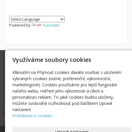
Powered by
Translate
Využíváme soubory cookies
Ing. Radek Hoďák
Tichá 502, 742 74 Tichá
Kliknutím na Přijmout cookies dáváte souhlas s uložením
IČ: 18979661
vybraných cookies (nutné, preferenční, výkonnostní,
radek@hodak.cz
marketingové). Cookies používáme pro lepší fungování
našeho webu, měření jeho výkonnosti a cílení a
Webkamery na horách
personalizaci reklam. To jaké cookies budou uloženy,
Vlož webkameru
můžete svobodně rozhodnout pod tlačítkem Upravit
O projektu webkamery na horách
nastavení.
Vyhledej webkameru ...
Prohlášení o cookies.
Fotogalerie
Upravit nastavení