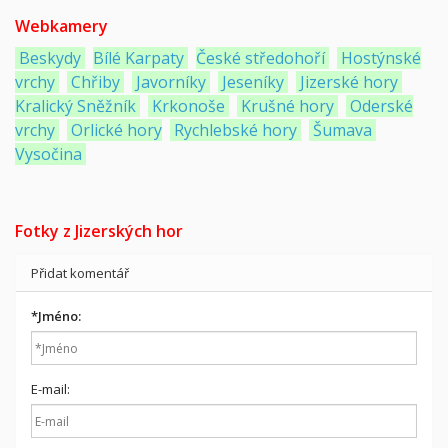
Webkamery
Beskydy
Bílé Karpaty
České středohoří
Hostýnské
vrchy
Chřiby
Javorníky
Jeseníky
Jizerské hory
Kralický Sněžník
Krkonoše
Krušné hory
Oderské
vrchy
Orlické hory
Rychlebské hory
Šumava
Vysočina
Fotky z Jizerských hor
Přidat komentář
*
Jméno:
E-mail: