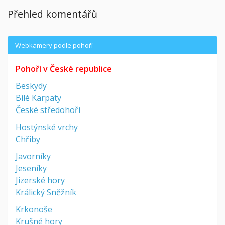
Přehled komentářů
Webkamery podle pohoří
Pohoří v České republice
Beskydy
Bílé Karpaty
České středohoří
Hostýnské vrchy
Chřiby
Javorníky
Jeseníky
Jizerské hory
Králický Sněžník
Krkonoše
Krušné hory