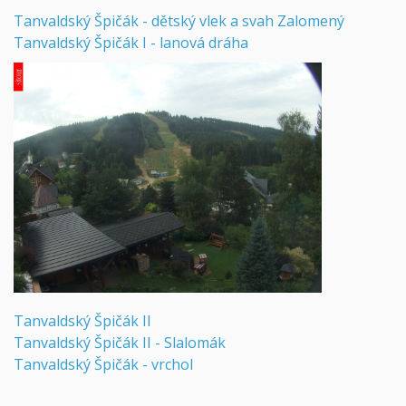
Tanvaldský Špičák - dětský vlek a svah Zalomený
Tanvaldský Špičák I - lanová dráha
Tanvaldský Špičák II
Tanvaldský Špičák II - Slalomák
Tanvaldský Špičák - vrchol