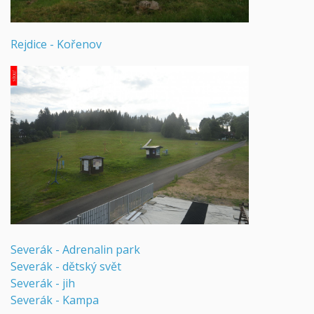
Rejdice - Kořenov
Severák - Adrenalin park
Severák - dětský svět
Severák - jih
Severák - Kampa