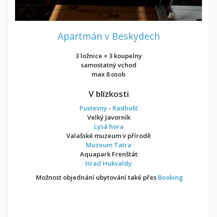
Apartmán v Beskydech
3 ložnice + 3 koupelny
samostatný vchod
max 8 osob
V blízkosti
Pustevny
-
Radhošť
Velký Javorník
Lysá hora
Valašské muzeum v přírodě
Muzeum Tatra
Aquapark Frenštát
Hrad Hukvaldy
Možnost objednání ubytování také přes
Booking