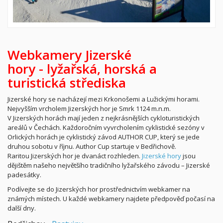
Webkamery Jizerské
hory -
lyžařská,
horská a
turistická střediska
Jizerské hory se nacházejí mezi Krkonošemi a Lužickými horami.
Nejvyšším vrcholem Jizerských hor je Smrk 1124 m.n.m.
V Jizerských horách mají jeden z nejkrásnějších cykloturistických
areálů v Čechách. Každoročním vyvrcholením cyklistické sezóny v
Orlických horách je cyklistický závod AUTHOR CUP, který se jede
druhou sobotu v říjnu. Author Cup startuje v Bedřichově.
Raritou Jizerských hor je dvanáct rozhleden.
Jizerské hory
jsou
dějištěm našeho největšího tradičního lyžařského závodu – Jizerské
padesátky.
Podívejte se do Jizerských hor prostřednictvím webkamer na
známých místech. U každé webkamery najdete předpověď počasí na
další dny.