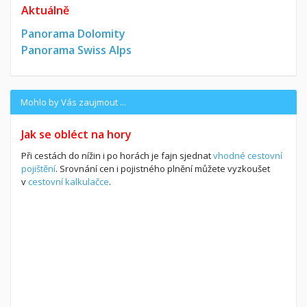
Aktuálně
Panorama Dolomity
Panorama Swiss Alps
Mohlo by Vás zaujmout ...
Jak se obléct na hory
Při cestách do nížin i po horách je fajn sjednat
vhodné cestovní
pojištění
. Srovnání cen i pojistného plnění můžete vyzkoušet
v
cestovní kalkulačce
.