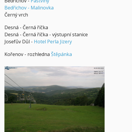
Bedřichov -
Pastviny
Bedřichov - Malinovka
Černý vrch
Desná - Černá říčka
Desná - Černá říčka - výstupní stanice
Josefův Důl -
Hotel Perla Jizery
Kořenov - rozhledna
Štěpánka