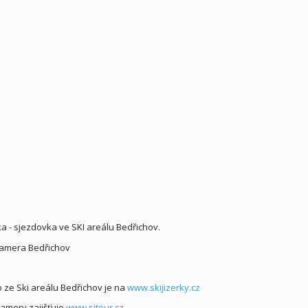
a - sjezdovka ve SKI areálu Bedřichov.
fo ze Ski areálu Bedřichov je na
www.skijizerky.cz
amery zajišťuje
www.sitour.cz
.