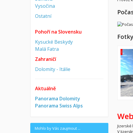
Vysočina
Počas
Ostatní
Pohoří na Slovensku
Fotky
Kysucké Beskydy
Malá Fatra
Zahraničí
Dolomity - Itálie
Aktuálně
Panorama Dolomity
Panorama Swiss Alps
Web
Jizerské
Mohlo by Vás zaujmout ...
V Jizers