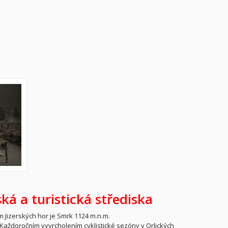
ká a turistická střediska
 Jizerských hor je Smrk 1124 m.n.m.
. Každoročním vyvrcholením cyklistické sezóny v Orlických