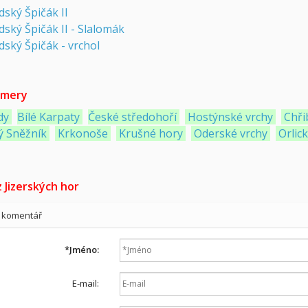
ský Špičák II
ský Špičák II - Slalomák
ský Špičák - vrchol
mery
dy
Bílé Karpaty
České středohoří
Hostýnské vrchy
Chři
ý Sněžník
Krkonoše
Krušné hory
Oderské vrchy
Orlic
 Jizerských hor
t komentář
*
Jméno:
E-mail: