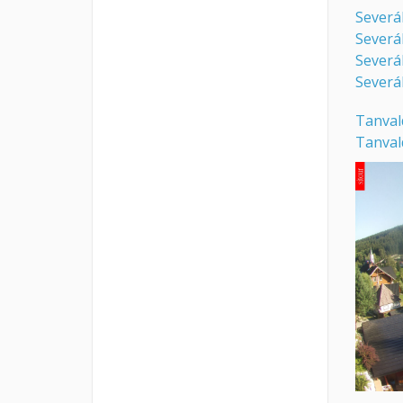
Severá
Severák
Severák
Severá
Tanval
Tanvald