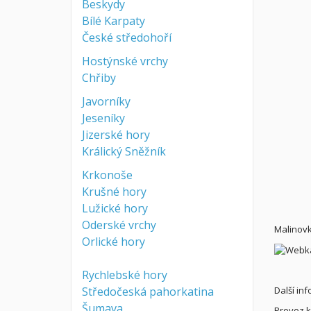
Beskydy
Bílé Karpaty
České středohoří
Hostýnské vrchy
Chřiby
Javorníky
Jeseníky
Jizerské hory
Králický Sněžník
Krkonoše
Krušné hory
Lužické hory
Oderské vrchy
Malinovk
Orlické hory
Rychlebské hory
Středočeská pahorkatina
Další in
Šumava
Provoz k