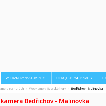
WEBKAMERY NA SLOVENSKU
O PROJEKTU WEBKAMERY
FO
mery na horách
Webkamery Jizerské hory
Bedřichov - Malinovka
kamera Bedřichov - Malinovka