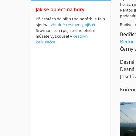
horách j
Jak se obléct na hory
Raritou 
padesát
Při cestách do nížin i po horách je fajn
sjednat
vhodné cestovní pojištění
.
Podívejt
Srovnání cen i pojistného plnění
Bedřic
můžete vyzkoušet v
cestovní
Bedřic
kalkulačce
.
Černý 
Desná 
Desná -
Josefů
Kořeno