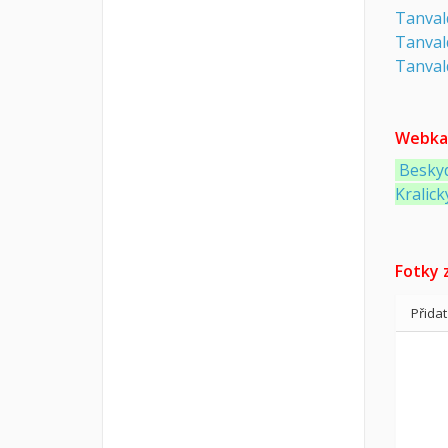
Tanvald
Tanvald
Tanvald
Webka
Besky
Kralick
Fotky z
Přida