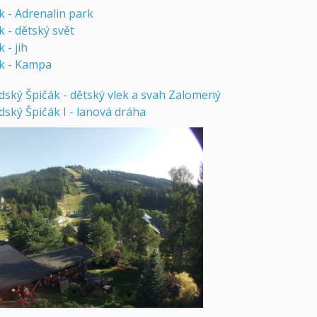
k - Adrenalin park
 - dětský svět
 - jih
k - Kampa
dský Špičák - dětský vlek a svah Zalomený
ský Špičák I - lanová dráha