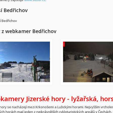
í Bedřichov
 z webkamer Bedřichov
kamery Jizerské hory -
lyžařská,
hors
 hory se nacházejí mezi Krkonošemi a Lužickými horami. Nejvyšším vrcholem
kých horách mají jeden z nejkrásnějších cykloturistických areálů v Čechách