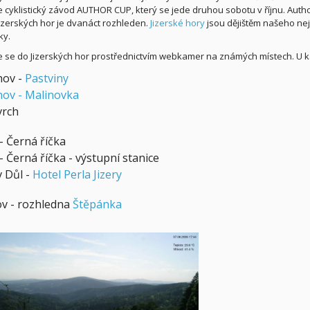
e cyklistický závod AUTHOR CUP, který se jede druhou sobotu v říjnu. Autho
Jizerských hor je dvanáct rozhleden.
Jizerské hory
jsou dějištěm našeho nej
ky.
e se do Jizerských hor prostřednictvím webkamer na známých místech. U 
hov -
Pastviny
hov - Malinovka
vrch
- Černá říčka
 Černá říčka - výstupní stanice
v Důl -
Hotel Perla Jizery
v - rozhledna
Štěpánka