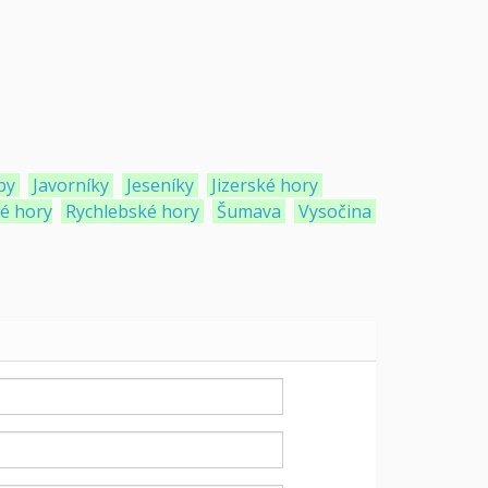
by
Javorníky
Jeseníky
Jizerské hory
ké hory
Rychlebské hory
Šumava
Vysočina