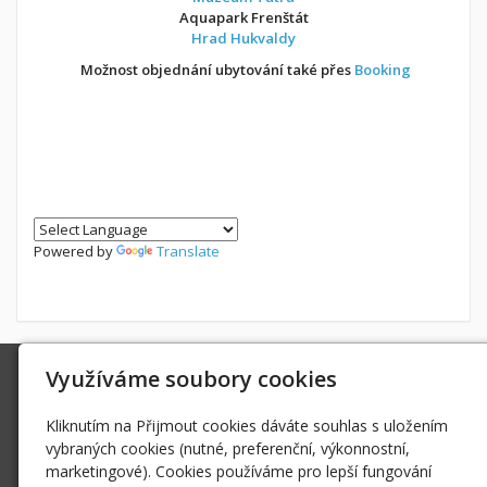
Aquapark Frenštát
Hrad Hukvaldy
Možnost objednání ubytování také přes
Booking
Powered by
Translate
Využíváme soubory cookies
Ing. Radek Hoďák
Tichá 502, 742 74 Tichá
Kliknutím na Přijmout cookies dáváte souhlas s uložením
IČ: 18979661
vybraných cookies (nutné, preferenční, výkonnostní,
radek@hodak.cz
marketingové). Cookies používáme pro lepší fungování