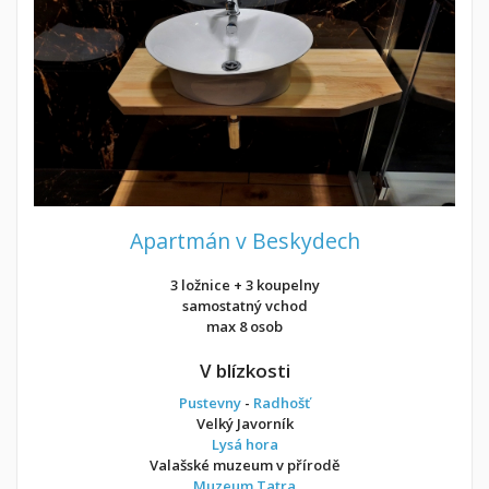
Apartmán v Beskydech
3 ložnice + 3 koupelny
samostatný vchod
max 8 osob
V blízkosti
Pustevny
-
Radhošť
Velký Javorník
Lysá hora
Valašské muzeum v přírodě
Muzeum Tatra