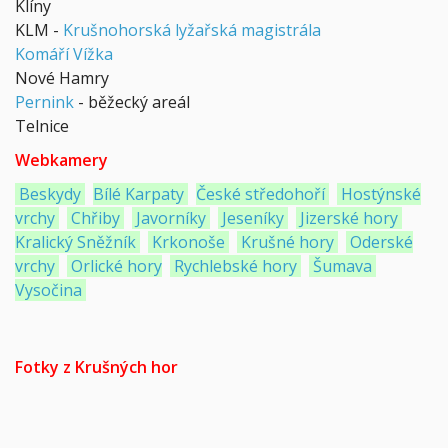
Klíny
KLM -
Krušnohorská lyžařská magistrála
Komáří Vížka
Nové Hamry
Pernink
- běžecký areál
Telnice
Webkamery
Beskydy
Bílé Karpaty
České středohoří
Hostýnské
vrchy
Chřiby
Javorníky
Jeseníky
Jizerské hory
Kralický Sněžník
Krkonoše
Krušné hory
Oderské
vrchy
Orlické hory
Rychlebské hory
Šumava
Vysočina
Fotky z Krušných hor