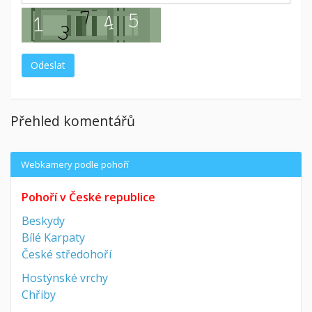
Přehled komentářů
Webkamery podle pohoří
Pohoří v České republice
Beskydy
Bílé Karpaty
České středohoří
Hostýnské vrchy
Chřiby