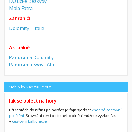
Kysucké Beskydy
Malá Fatra
Zahraničí
Dolomity - Itálie
Aktuálně
Panorama Dolomity
Panorama Swiss Alps
Mohlo by Vás zaujmout ...
Jak se obléct na hory
Při cestách do nížin i po horách je fajn sjednat
vhodné cestovní
pojištění
. Srovnání cen i pojistného plnění můžete vyzkoušet
v
cestovní kalkulačce
.