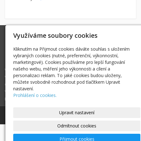
Využíváme soubory cookies
Ing. Radek Hoďák
Tichá 502, 742 74 Tichá
Kliknutím na Přijmout cookies dáváte souhlas s uložením
IČ: 18979661
vybraných cookies (nutné, preferenční, výkonnostní,
radek@hodak.cz
marketingové). Cookies používáme pro lepší fungování
našeho webu, měření jeho výkonnosti a cílení a
Webkamery na horách
personalizaci reklam. To jaké cookies budou uloženy,
Vlož webkameru
můžete svobodně rozhodnout pod tlačítkem Upravit
O projektu webkamery na horách
nastavení.
Vyhledej webkameru ...
Prohlášení o cookies.
Fotogalerie
Upravit nastavení
© 2017-2025
Ing. Radek Hoďák
|
Mapa webu
Odmítnout cookies
Přijmout cookies