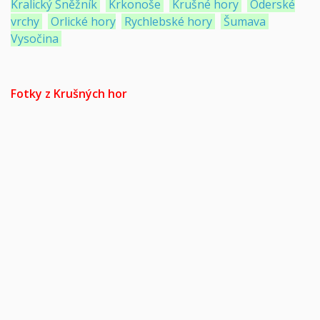
Kralický Sněžník
Krkonoše
Krušné hory
Oderské
vrchy
Orlické hory
Rychlebské hory
Šumava
Vysočina
Fotky z Krušných hor