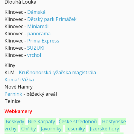
Dlouhá Louka
Klínovec -
Dámská
Klínovec -
Dětský park Primáček
Klínovec -
Miniareál
Klínovec -
panorama
Klínovec -
Prima Express
Klínovec -
SUZUKI
Klínovec -
vrchol
Klíny
KLM -
Krušnohorská lyžařská magistrála
Komáří Vížka
Nové Hamry
Pernink
- běžecký areál
Telnice
Webkamery
Beskydy
Bílé Karpaty
České středohoří
Hostýnské
vrchy
Chřiby
Javorníky
Jeseníky
Jizerské hory