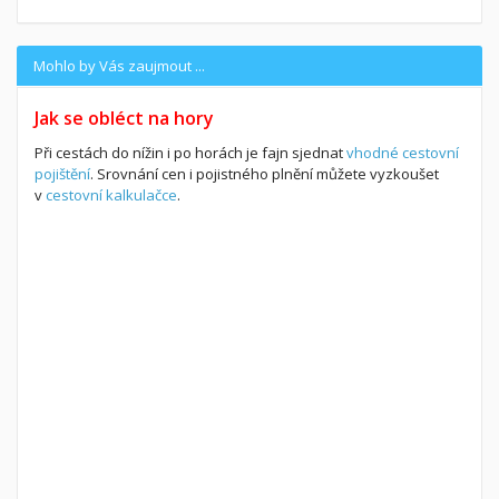
Mohlo by Vás zaujmout ...
Jak se obléct na hory
Při cestách do nížin i po horách je fajn sjednat
vhodné cestovní
pojištění
. Srovnání cen i pojistného plnění můžete vyzkoušet
v
cestovní kalkulačce
.