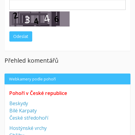
Přehled komentářů
Webkamery podle pohoří
Pohoří v České republice
Beskydy
Bílé Karpaty
České středohoří
Hostýnské vrchy