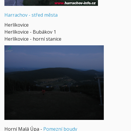
Harrachov -
střed města
Herlíkovice
Herlíkovice - Bubákov 1
Herlíkovice - horní stanice
Horní Malá Úpa -
Pomezní boudy