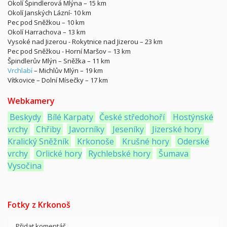
Okolí Špindlerová Mlýna – 15 km
Okolí Janských Lázní- 10 km
Pec pod Sněžkou – 10 km
Okolí Harrachova – 13 km
Vysoké nad Jizerou - Rokytnice nad Jizerou – 23 km
Pec pod Sněžkou - Horní Maršov – 13 km
Špindlerův Mlýn – Sněžka – 11 km
Vrchlabí
– Michlův Mlýn – 19 km
Vítkovice – Dolní Mísečky – 17 km
Webkamery
Beskydy
Bílé Karpaty
České středohoří
Hostýnské
vrchy
Chřiby
Javorníky
Jeseníky
Jizerské hory
Kralický Sněžník
Krkonoše
Krušné hory
Oderské
vrchy
Orlické hory
Rychlebské hory
Šumava
Vysočina
Fotky z Krkonoš
Přidat komentář