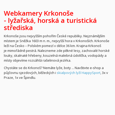
Webkamery Krkonoše
-
lyžařská,
horská a turistická
střediska
Krkonoše jsou nejvyšším pohořím České republiky. Nejznámějším
místem je Sněžka 1603 m n. m., nejvyšší hora v Krkonoších. Krkonoše
leží na Česko – Polském pomezí v délce 36 km. Krajina Krkonoš
je mimořádně pestrá. Nalezneme zde pěkné lesy, zachovalé horské
louky, skalnaté hřebeny, kouzelná malebná údolíčka, vodopády a
místy objevíme rozsáhlá rašelinová jezírka.
Chystáte se do Krkonoš? Nemáte lyže, boty ... Navštivte e-shop a
půjčovnu sjezdových, běžeckých i
skialpových lyží HappySport
, 3x v
Praze, 1x ve Špindlu.