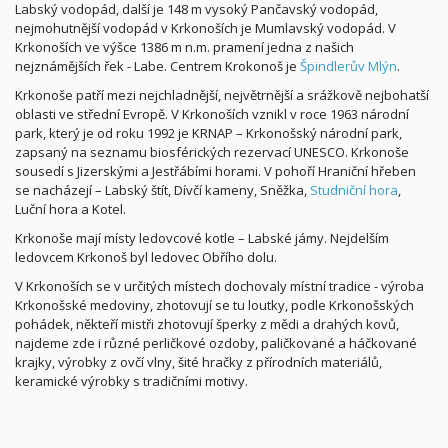
Labský vodopád, další je 148 m vysoký Pančavský vodopád,
nejmohutnější vodopád v Krkonoších je Mumlavský vodopád. V
Krkonoších ve výšce 1386 m n.m. pramení jedna z našich
nejznámějších řek - Labe. Centrem Krokonoš je
Špindlerův Mlýn
.
Krkonoše patří mezi nejchladnější, největrnější a srážkově nejbohatší
oblasti ve střední Evropě. V Krkonoších vznikl v roce 1963 národní
park, který je od roku 1992 je KRNAP – Krkonošský národní park,
zapsaný na seznamu biosférických rezervací UNESCO. Krkonoše
sousedí s Jizerskými a Jestřábími horami. V pohoří Hraniční hřeben
se nacházejí – Labský štít, Dívčí kameny, Sněžka,
Studniční hora
,
Luční hora a Kotel.
Krkonoše mají místy ledovcové kotle – Labské jámy. Nejdelším
ledovcem Krkonoš byl ledovec Obřího dolu.
V Krkonoších se v určitých místech dochovaly místní tradice - výroba
Krkonošské medoviny, zhotovují se tu loutky, podle Krkonošských
pohádek, někteří mistři zhotovují šperky z mědi a drahých kovů,
najdeme zde i různé perličkové ozdoby, paličkované a háčkované
krajky, výrobky z ovčí vlny, šité hračky z přírodních materiálů,
keramické výrobky s tradičními motivy.