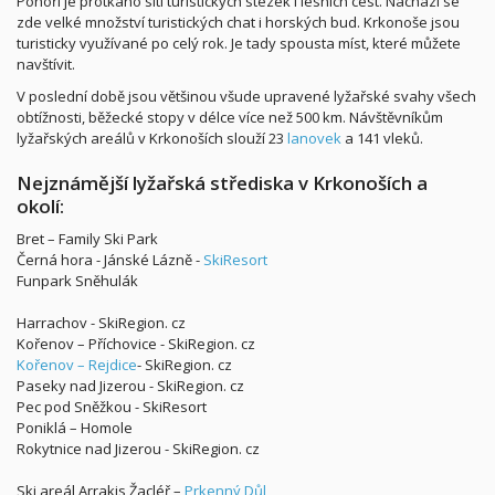
Pohoří je protkáno sítí turistických stezek i lesních cest. Nachází se
zde velké množství turistických chat i horských bud. Krkonoše jsou
turisticky využívané po celý rok. Je tady spousta míst, které můžete
navštívit.
V poslední době jsou většinou všude upravené lyžařské svahy všech
obtížnosti, běžecké stopy v délce více než 500 km. Návštěvníkům
lyžařských areálů v Krkonoších slouží 23
lanovek
a 141 vleků.
Nejznámější lyžařská střediska v Krkonoších a
okolí:
Bret – Family Ski Park
Černá hora - Jánské Lázně -
SkiResort
Funpark Sněhulák
Harrachov - SkiRegion. cz
Kořenov – Příchovice - SkiRegion. cz
Kořenov – Rejdice
- SkiRegion. cz
Paseky nad Jizerou - SkiRegion. cz
Pec pod Sněžkou - SkiResort
Poniklá – Homole
Rokytnice nad Jizerou - SkiRegion. cz
Ski areál Arrakis Žacléř –
Prkenný Důl