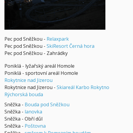
Pec pod Sněžkou -
Relaxpark
Pec pod Sněžkou -
SkiResort Černá hora
Pec pod Sněžkou - Zahrádky
Poniklá - lyžařský areál Homole
Poniklá - sportovní areál Homole
Rokytnice nad Jizerou
Rokytnice nad Jizerou -
Skiareál Karbo Rokytno
Rýchorská bouda
Sněžka -
Bouda pod Sněžkou
Sněžka -
lanovka
Sněžka - Obří důl
Sněžka -
Poštovna
Sněžka -
směrem k Pomezním boudám