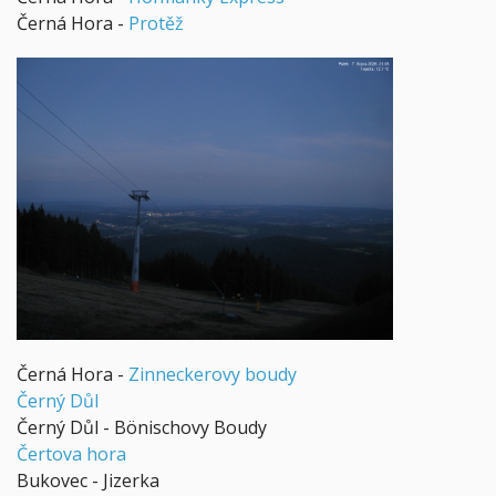
Černá Hora -
Protěž
Černá Hora -
Zinneckerovy boudy
Černý Důl
Černý Důl - Bönischovy Boudy
Čertova hora
Bukovec - Jizerka