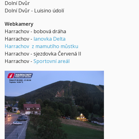
Dolní Dvůr
Dolní Dvůr - Luisino údolí
Webkamery
Harrachov - bobová dráha
Harrachov -
lanovka Delta
Harrachov z mamutího můstku
Harrachov - sjezdovka Červená II
Harrachov -
Sportovní areál