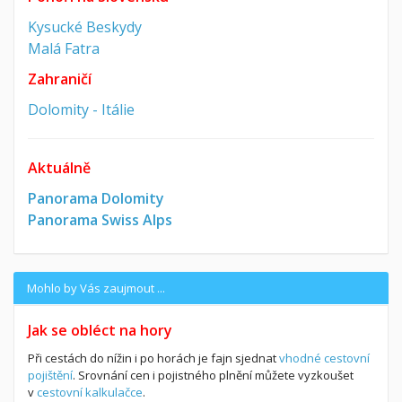
Kysucké Beskydy
Malá Fatra
Zahraničí
Dolomity - Itálie
Aktuálně
Panorama Dolomity
Panorama Swiss Alps
Mohlo by Vás zaujmout ...
Jak se obléct na hory
Při cestách do nížin i po horách je fajn sjednat
vhodné cestovní
pojištění
. Srovnání cen i pojistného plnění můžete vyzkoušet
v
cestovní kalkulačce
.