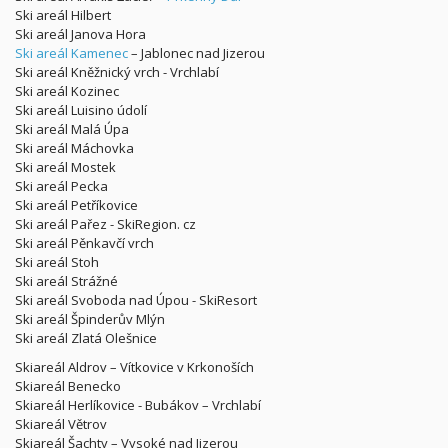
Ski areál Hilbert
Ski areál Janova Hora
Ski areál Kamenec
– Jablonec nad Jizerou
Ski areál Kněžnický vrch - Vrchlabí
Ski areál Kozinec
Ski areál Luisino údolí
Ski areál Malá Úpa
Ski areál Máchovka
Ski areál Mostek
Ski areál Pecka
Ski areál Petříkovice
Ski areál Pařez - SkiRegion. cz
Ski areál Pěnkavčí vrch
Ski areál Stoh
Ski areál Strážné
Ski areál Svoboda nad Úpou - SkiResort
Ski areál Špinderův Mlýn
Ski areál Zlatá Olešnice
Skiareál Aldrov – Vítkovice v Krkonoších
Skiareál Benecko
Skiareál Herlíkovice - Bubákov – Vrchlabí
Skiareál Větrov
Skiareál Šachty – Vysoké nad Jizerou