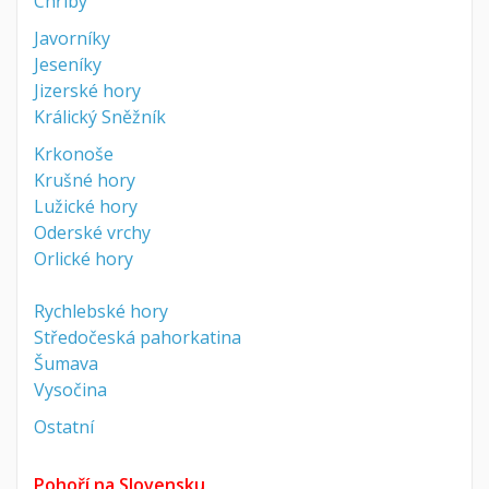
Chřiby
Javorníky
Jeseníky
Jizerské hory
Králický Sněžník
Krkonoše
Krušné hory
Lužické hory
Oderské vrchy
Orlické hory
Rychlebské hory
Středočeská pahorkatina
Šumava
Vysočina
Ostatní
Pohoří na Slovensku