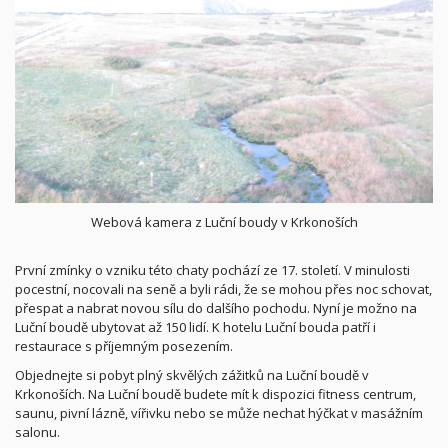
Webová kamera z Luční boudy v Krkonoších
První zmínky o vzniku této chaty pochází ze 17. století. V minulosti
pocestní, nocovali na seně a byli rádi, že se mohou přes noc schovat,
přespat a nabrat novou sílu do dalšího pochodu. Nyní je možno na
Luční boudě ubytovat až 150 lidí. K hotelu Luční bouda patří i
restaurace s příjemným posezením.
Objednejte si pobyt plný skvělých zážitků na Luční boudě v
Krkonoších. Na Luční boudě budete mít k dispozici fitness centrum,
saunu, pivní lázně, vířivku nebo se může nechat hýčkat v masážním
salonu.