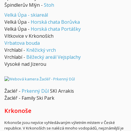
Špindlerův Mlýn -
Stoh
Velká Úpa - skiareál
Velká Úpa -
Horská chata Borůvka
Velká Úpa -
Horská chata Portášky
Vítkovice v Krkonoších
Vrbatova bouda
Vrchlabí -
Kněžický vrch
Vrchlabí -
Běžecký areál Vejsplachy
Vysoké nad Jizerou
Žacléř -
Prkenný Důl
SKI Arrakis
Žacléř - Family Ski Park
Krkonoše
Krkonoše jsou nejvíce vyhledávaným výletním místem v České
republice. V Krkonoších se nalézá mnoho vodopádů, nejznámější je