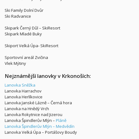
Ski Family Dolní Dvůr
Ski Radvanice
Skipark Černý Důl – SkiResort
Skipark Mladé Buky
Skiport Velká Úpa- SkiResort
Sportovní areál Zvičina
Vlek Mýtiny
Nejznámější lanovky v Krkonoších:
Lanovka Sněžka
Lanovka Harrachov
Lanovka Herlíkovice
Lanovka Janské Lázně – Černá hora
Lanovka na Hnědý Vrch
Lanovka Rokytnice nad Jizerou
Lanovka Špindlerův Mlýn –
Pláně
Lanovka Špindlerův Mlýn – Medvědín
Lanovka Velká Úpa – Portášovy Boudy