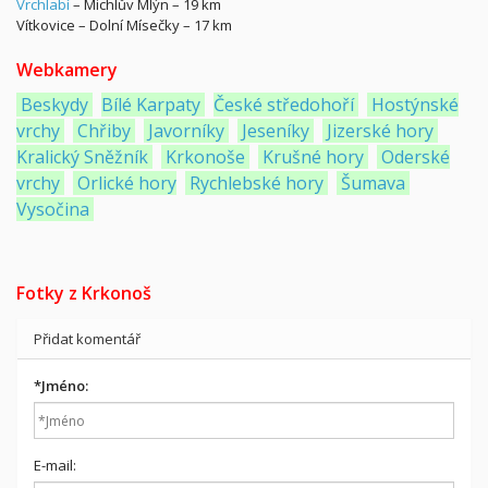
Vrchlabí
– Michlův Mlýn – 19 km
Vítkovice – Dolní Mísečky – 17 km
Webkamery
Beskydy
Bílé Karpaty
České středohoří
Hostýnské
vrchy
Chřiby
Javorníky
Jeseníky
Jizerské hory
Kralický Sněžník
Krkonoše
Krušné hory
Oderské
vrchy
Orlické hory
Rychlebské hory
Šumava
Vysočina
Fotky z Krkonoš
Přidat komentář
*
Jméno:
E-mail: