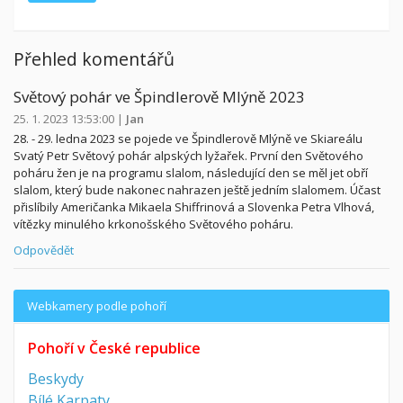
Přehled komentářů
Světový pohár ve Špindlerově Mlýně 2023
25. 1. 2023 13:53:00
|
Jan
28. - 29. ledna 2023 se pojede ve Špindlerově Mlýně ve Skiareálu
Svatý Petr Světový pohár alpských lyžařek. První den Světového
poháru žen je na programu slalom, následující den se měl jet obří
slalom, který bude nakonec nahrazen ještě jedním slalomem. Účast
přislíbily Američanka Mikaela Shiffrinová a Slovenka Petra Vlhová,
vítězky minulého krkonošského Světového poháru.
Odpovědět
Webkamery podle pohoří
Pohoří v České republice
Beskydy
Bílé Karpaty