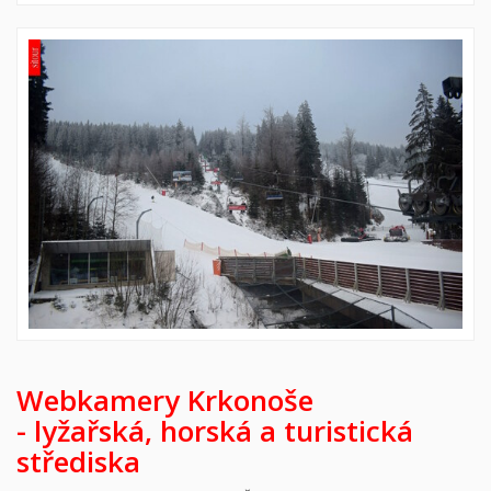
Webkamery Krkonoše
-
lyžařská,
horská a turistická
střediska