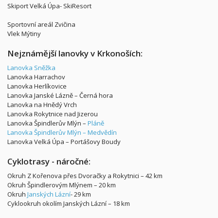
Skiport Velká Úpa- SkiResort
Sportovní areál Zvičina
Vlek Mýtiny
Nejznámější lanovky v Krkonoších:
Lanovka Sněžka
Lanovka Harrachov
Lanovka Herlíkovice
Lanovka Janské Lázně – Černá hora
Lanovka na Hnědý Vrch
Lanovka Rokytnice nad Jizerou
Lanovka Špindlerův Mlýn –
Pláně
Lanovka Špindlerův Mlýn – Medvědín
Lanovka Velká Úpa – Portášovy Boudy
Cyklotrasy - náročné:
Okruh Z Kořenova přes Dvoračky a Rokytnici – 42 km
Okruh Špindlerovým Mlýnem – 20 km
Okruh
Janských Lázní
- 29 km
Cyklookruh okolím Janských Lázní – 18 km