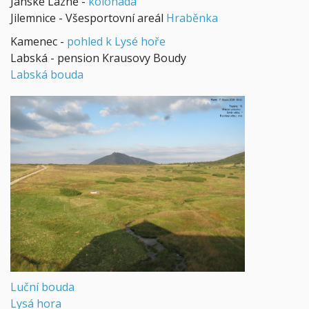
Janské Lázně -
kolonáda
Jilemnice - Všesportovní areál
Hraběnka
Kamenec -
pohled k Lysé hoře
Labská - pension Krausovy Boudy
Labská bouda
Luční bouda
Lysá hora