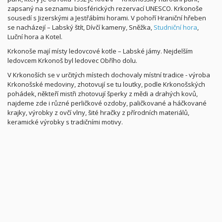
zapsaný na seznamu biosférických rezervací UNESCO. Krkonoše
sousedí s Jizerskými a Jestřábími horami. V pohoří Hraniční hřeben
se nacházejí – Labský štít, Dívčí kameny, Sněžka,
Studniční hora
,
Luční hora a Kotel.
Krkonoše mají místy ledovcové kotle – Labské jámy. Nejdelším
ledovcem Krkonoš byl ledovec Obřího dolu.
V Krkonoších se v určitých místech dochovaly místní tradice - výroba
Krkonošské medoviny, zhotovují se tu loutky, podle Krkonošských
pohádek, někteří mistři zhotovují šperky z mědi a drahých kovů,
najdeme zde i různé perličkové ozdoby, paličkované a háčkované
krajky, výrobky z ovčí vlny, šité hračky z přírodních materiálů,
keramické výrobky s tradičními motivy.