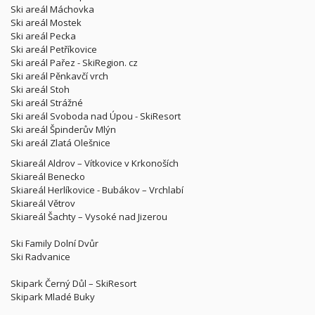
Ski areál Máchovka
Ski areál Mostek
Ski areál Pecka
Ski areál Petříkovice
Ski areál Pařez - SkiRegion. cz
Ski areál Pěnkavčí vrch
Ski areál Stoh
Ski areál Strážné
Ski areál Svoboda nad Úpou - SkiResort
Ski areál Špinderův Mlýn
Ski areál Zlatá Olešnice
Skiareál Aldrov – Vítkovice v Krkonoších
Skiareál Benecko
Skiareál Herlíkovice - Bubákov – Vrchlabí
Skiareál Větrov
Skiareál Šachty – Vysoké nad Jizerou
Ski Family Dolní Dvůr
Ski Radvanice
Skipark Černý Důl – SkiResort
Skipark Mladé Buky