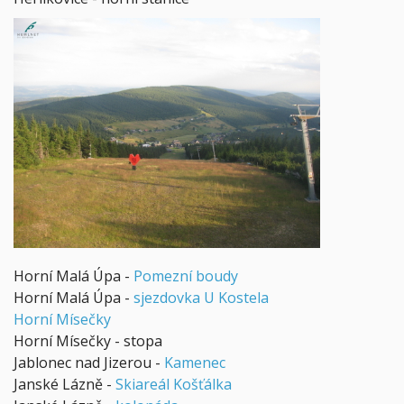
Horní Malá Úpa -
Pomezní boudy
Horní Malá Úpa -
sjezdovka U Kostela
Horní Mísečky
Horní Mísečky - stopa
Jablonec nad Jizerou -
Kamenec
Janské Lázně -
Skiareál Košťálka