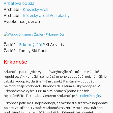
Vrbatova bouda
Vrchlabí -
Kněžický vrch
Vrchlabí -
Běžecký areál Vejsplachy
Vysoké nad Jizerou
Žacléř -
Prkenný Důl
SKI Arrakis
Žacléř - Family Ski Park
Krkonoše
Krkonoše jsou nejvíce vyhledávaným výletním místem v České
republice. V Krkonoších se nalézá mnoho vodopádů, nejznámější je
Labský vodopád, další je 148 m vysoký Pančavský vodopád,
nejmohutnější vodopád v Krkonoších je Mumlavský vodopád. V
Krkonoších ve výšce 1386 m n.m. pramení jedna z našich
nejznámějších řek - Labe. Centrem Krokonoš je
Špindlerův Mlýn
.
Krkonoše patří mezi nejchladnější, největrnější a srážkově nejbohatší
oblasti ve střední Evropě. V Krkonoších vznikl v roce 1963 národní
park, který je od roku 1992 je KRNAP – Krkonošský národní park,