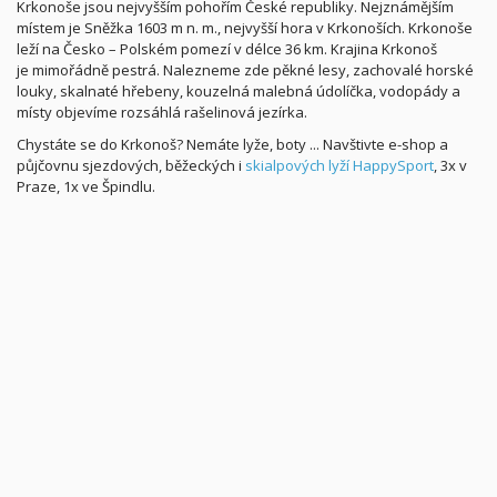
Krkonoše jsou nejvyšším pohořím České republiky. Nejznámějším
místem je Sněžka 1603 m n. m., nejvyšší hora v Krkonoších. Krkonoše
leží na Česko – Polském pomezí v délce 36 km. Krajina Krkonoš
je mimořádně pestrá. Nalezneme zde pěkné lesy, zachovalé horské
louky, skalnaté hřebeny, kouzelná malebná údolíčka, vodopády a
místy objevíme rozsáhlá rašelinová jezírka.
Chystáte se do Krkonoš? Nemáte lyže, boty ... Navštivte e-shop a
půjčovnu sjezdových, běžeckých i
skialpových lyží HappySport
, 3x v
Praze, 1x ve Špindlu.