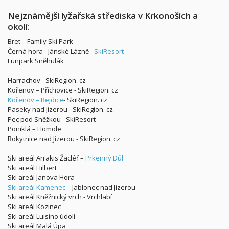
Nejznámější lyžařská střediska v Krkonoších a
okolí:
Bret – Family Ski Park
Černá hora - Jánské Lázně -
SkiResort
Funpark Sněhulák
Harrachov - SkiRegion. cz
Kořenov – Příchovice - SkiRegion. cz
Kořenov – Rejdice
- SkiRegion. cz
Paseky nad Jizerou - SkiRegion. cz
Pec pod Sněžkou - SkiResort
Poniklá – Homole
Rokytnice nad Jizerou - SkiRegion. cz
Ski areál Arrakis Žacléř –
Prkenný Důl
Ski areál Hilbert
Ski areál Janova Hora
Ski areál Kamenec
– Jablonec nad Jizerou
Ski areál Kněžnický vrch - Vrchlabí
Ski areál Kozinec
Ski areál Luisino údolí
Ski areál Malá Úpa