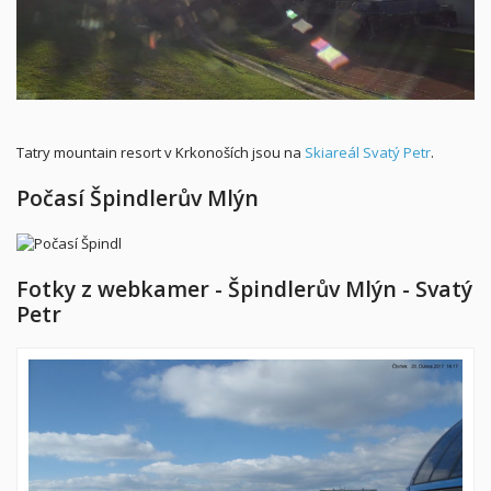
Tatry mountain resort v Krkonoších jsou na
Skiareál Svatý Petr
.
Počasí Špindlerův Mlýn
Fotky z webkamer - Špindlerův Mlýn - Svatý
Petr