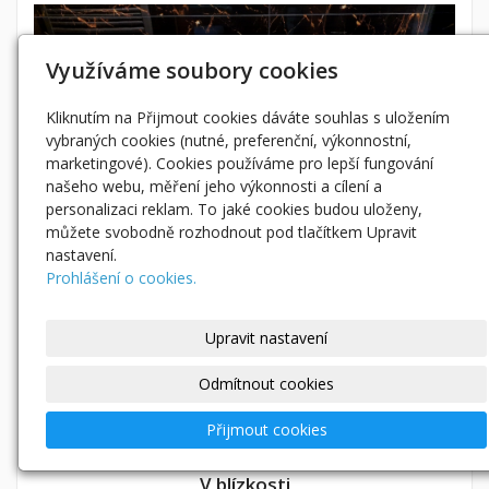
Využíváme soubory cookies
Kliknutím na Přijmout cookies dáváte souhlas s uložením
vybraných cookies (nutné, preferenční, výkonnostní,
marketingové). Cookies používáme pro lepší fungování
našeho webu, měření jeho výkonnosti a cílení a
personalizaci reklam. To jaké cookies budou uloženy,
můžete svobodně rozhodnout pod tlačítkem Upravit
nastavení.
Prohlášení o cookies.
Upravit nastavení
Apartmán v Beskydech
Odmítnout cookies
3 ložnice + 3 koupelny
samostatný vchod
Přijmout cookies
max 8 osob
V blízkosti