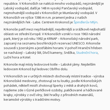
republice. V Krkonoších se nalézá mnoho vodopádů, nejznámější je
Labský vodopád, další je 148 m vysoký Pančavský vodopád,
nejmohutnější vodopád v Krkonoších je Mumlavský vodopád. V
Krkonoších ve výšce 1386 m n.m. pramení jedna z našich
nejznámějších řek - Labe. Centrem Krokonoš je
Špindlerův Mlýn
.
Krkonoše patří mezi nejchladnější, největrnější a srážkově nejbohatší
oblasti ve střední Evropě. V Krkonoších vznikl v roce 1963 národní
park, který je od roku 1992 je KRNAP – Krkonošský národní park,
zapsaný na seznamu biosférických rezervací UNESCO. Krkonoše
sousedí s Jizerskými a Jestřábími horami. V pohoří Hraniční hřeben
se nacházejí – Labský štít, Dívčí kameny, Sněžka,
Studniční hora
,
Luční hora a Kotel.
Krkonoše mají místy ledovcové kotle – Labské jámy. Nejdelším
ledovcem Krkonoš byl ledovec Obřího dolu.
V Krkonoších se v určitých místech dochovaly místní tradice - výroba
Krkonošské medoviny, zhotovují se tu loutky, podle Krkonošských
pohádek, někteří mistři zhotovují šperky z mědi a drahých kovů,
najdeme zde i různé perličkové ozdoby, paličkované a háčkované
krajky, výrobky z ovčí vlny, šité hračky z přírodních materiálů,
keramické výrobky s tradičními motivy.