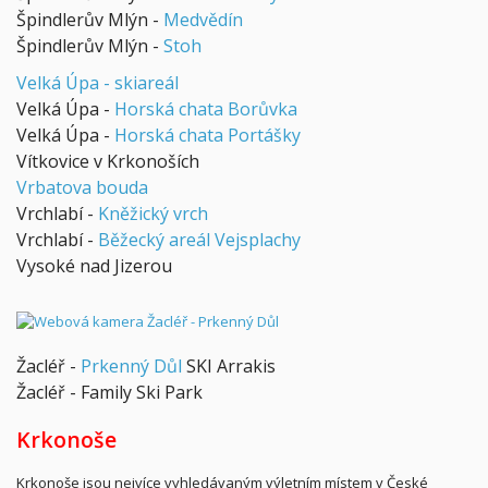
Špindlerův Mlýn -
Medvědín
Špindlerův Mlýn -
Stoh
Velká Úpa - skiareál
Velká Úpa -
Horská chata Borůvka
Velká Úpa -
Horská chata Portášky
Vítkovice v Krkonoších
Vrbatova bouda
Vrchlabí -
Kněžický vrch
Vrchlabí -
Běžecký areál Vejsplachy
Vysoké nad Jizerou
Žacléř -
Prkenný Důl
SKI Arrakis
Žacléř - Family Ski Park
Krkonoše
Krkonoše jsou nejvíce vyhledávaným výletním místem v České