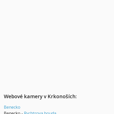
Webové kamery v Krkonoších:
Benecko
Benecko -
Rychtrova bouda