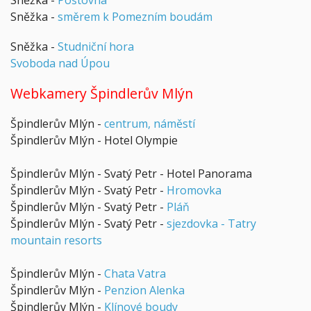
Sněžka -
Poštovna
Sněžka -
směrem k Pomezním boudám
Sněžka -
Studniční hora
Svoboda nad Úpou
Webkamery Špindlerův Mlýn
Špindlerův Mlýn -
centrum, náměstí
Špindlerův Mlýn - Hotel Olympie
Špindlerův Mlýn - Svatý Petr - Hotel Panorama
Špindlerův Mlýn - Svatý Petr -
Hromovka
Špindlerův Mlýn - Svatý Petr -
Pláň
Špindlerův Mlýn - Svatý Petr -
sjezdovka - Tatry
mountain resorts
Špindlerův Mlýn -
Chata Vatra
Špindlerův Mlýn -
Penzion Alenka
Špindlerův Mlýn -
Klínové boudy