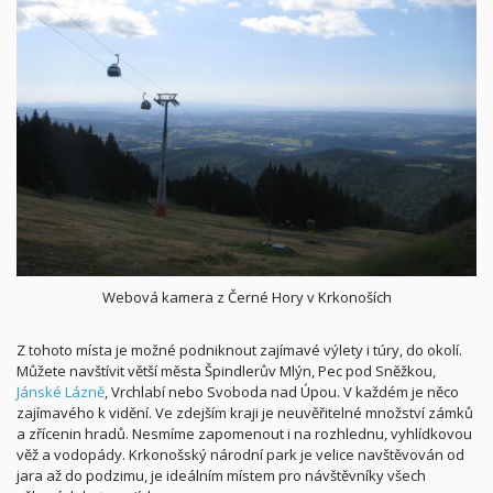
Webová kamera z Černé Hory v Krkonoších
Z tohoto místa je možné podniknout zajímavé výlety i túry, do okolí.
Můžete navštívit větší města Špindlerův Mlýn, Pec pod Sněžkou,
Jánské Lázně
, Vrchlabí nebo Svoboda nad Úpou. V každém je něco
zajímavého k vidění. Ve zdejším kraji je neuvěřitelné množství zámků
a zřícenin hradů. Nesmíme zapomenout i na rozhlednu, vyhlídkovou
věž a vodopády. Krkonošský národní park je velice navštěvován od
jara až do podzimu, je ideálním místem pro návštěvníky všech