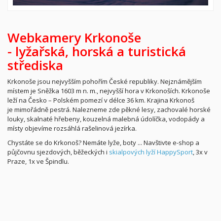
Webkamery Krkonoše
-
lyžařská,
horská a turistická
střediska
Krkonoše jsou nejvyšším pohořím České republiky. Nejznámějším
místem je Sněžka 1603 m n. m., nejvyšší hora v Krkonoších. Krkonoše
leží na Česko – Polském pomezí v délce 36 km. Krajina Krkonoš
je mimořádně pestrá. Nalezneme zde pěkné lesy, zachovalé horské
louky, skalnaté hřebeny, kouzelná malebná údolíčka, vodopády a
místy objevíme rozsáhlá rašelinová jezírka.
Chystáte se do Krkonoš? Nemáte lyže, boty ... Navštivte e-shop a
půjčovnu sjezdových, běžeckých i
skialpových lyží HappySport
, 3x v
Praze, 1x ve Špindlu.