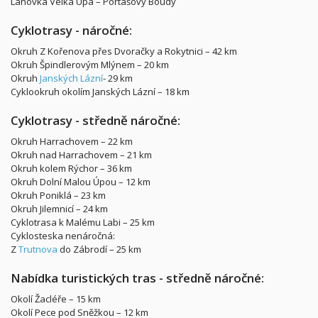
Lanovka Velká Úpa – Portášovy Boudy
Cyklotrasy - náročné:
Okruh Z Kořenova přes Dvoračky a Rokytnici – 42 km
Okruh Špindlerovým Mlýnem – 20 km
Okruh
Janských Lázní
- 29 km
Cyklookruh okolím Janských Lázní – 18 km
Cyklotrasy - středně náročné:
Okruh Harrachovem – 22 km
Okruh nad Harrachovem – 21 km
Okruh kolem Rýchor – 36 km
Okruh Dolní Malou Úpou – 12 km
Okruh Poniklá – 23 km
Okruh Jilemnicí – 24 km
Cyklotrasa k Malému Labi – 25 km
Cyklosteska nenáročná:
Z
Trutnova
do Zábrodí – 25 km
Nabídka turistických tras - středně náročné:
Okolí Žacléře – 15 km
Okolí Pece pod Sněžkou – 12 km