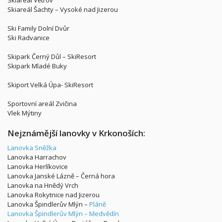
Skiareál Větrov
Skiareál Šachty – Vysoké nad Jizerou
Ski Family Dolní Dvůr
Ski Radvanice
Skipark Černý Důl – SkiResort
Skipark Mladé Buky
Skiport Velká Úpa- SkiResort
Sportovní areál Zvičina
Vlek Mýtiny
Nejznámější lanovky v Krkonoších:
Lanovka Sněžka
Lanovka Harrachov
Lanovka Herlíkovice
Lanovka Janské Lázně – Černá hora
Lanovka na Hnědý Vrch
Lanovka Rokytnice nad Jizerou
Lanovka Špindlerův Mlýn –
Pláně
Lanovka Špindlerův Mlýn – Medvědín