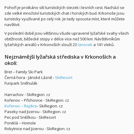
Pohoří je protkáno sítí turistických stezek i lesních cest. Nachází se
zde velké množství turistických chat i horských bud. Krkonoše jsou
turisticky využívané po celý rok. Je tady spousta míst, které můžete
navštívit.
V poslední době jsou většinou všude upravené lyžařské svahy všech
obtížnosti, běžecké stopy v délce více než 500 km. Návštěvníkům
lyžařských areálů v Krkonoších slouží 23
lanovek
a 141 vleků.
Nejznámější lyžařská střediska v Krkonoších a
okolí:
Bret – Family Ski Park
Černá hora - Jánské Lázně -
SkiResort
Funpark Sněhulák
Harrachov - SkiRegion. cz
Kořenov – Příchovice - SkiRegion. cz
Kořenov – Rejdice
- SkiRegion. cz
Paseky nad Jizerou - SkiRegion. cz
Pec pod Sněžkou - SkiResort
Poniklá – Homole
Rokytnice nad Jizerou - SkiRegion. cz