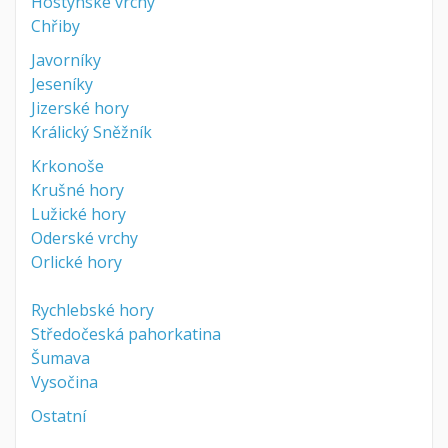
Hostýnské vrchy
Chřiby
Javorníky
Jeseníky
Jizerské hory
Králický Sněžník
Krkonoše
Krušné hory
Lužické hory
Oderské vrchy
Orlické hory
Rychlebské hory
Středočeská pahorkatina
Šumava
Vysočina
Ostatní