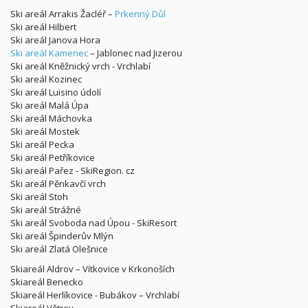
Ski areál Arrakis Žacléř –
Prkenný Důl
Ski areál Hilbert
Ski areál Janova Hora
Ski areál Kamenec
– Jablonec nad Jizerou
Ski areál Kněžnický vrch - Vrchlabí
Ski areál Kozinec
Ski areál Luisino údolí
Ski areál Malá Úpa
Ski areál Máchovka
Ski areál Mostek
Ski areál Pecka
Ski areál Petříkovice
Ski areál Pařez - SkiRegion. cz
Ski areál Pěnkavčí vrch
Ski areál Stoh
Ski areál Strážné
Ski areál Svoboda nad Úpou - SkiResort
Ski areál Špinderův Mlýn
Ski areál Zlatá Olešnice
Skiareál Aldrov – Vítkovice v Krkonoších
Skiareál Benecko
Skiareál Herlíkovice - Bubákov – Vrchlabí