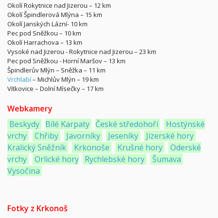
Okolí Rokytnice nad Jizerou – 12 km
Okolí Špindlerová Mlýna – 15 km
Okolí Janských Lázní- 10 km
Pec pod Sněžkou – 10 km
Okolí Harrachova – 13 km
Vysoké nad Jizerou - Rokytnice nad Jizerou – 23 km
Pec pod Sněžkou - Horní Maršov – 13 km
Špindlerův Mlýn – Sněžka – 11 km
Vrchlabí
– Michlův Mlýn – 19 km
Vítkovice – Dolní Mísečky – 17 km
Webkamery
Beskydy
Bílé Karpaty
České středohoří
Hostýnské
vrchy
Chřiby
Javorníky
Jeseníky
Jizerské hory
Kralický Sněžník
Krkonoše
Krušné hory
Oderské
vrchy
Orlické hory
Rychlebské hory
Šumava
Vysočina
Fotky z Krkonoš