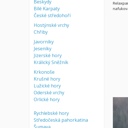
Beskydy
Relaxpar
Bílé Karpaty
nafukova
České středohoří
Hostýnské vrchy
Chřiby
Javorníky
Jeseníky
Jizerské hory
Králický Sněžník
Krkonoše
Krušné hory
Lužické hory
Oderské vrchy
Orlické hory
Rychlebské hory
Středočeská pahorkatina
Šumava