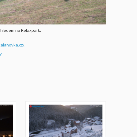
ohledem na Relaxpark.
kalanovka.cz/
.
y
.