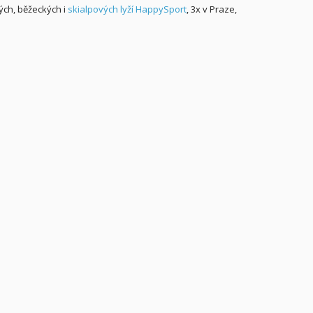
ých, běžeckých i
skialpových lyží HappySport
, 3x v Praze,