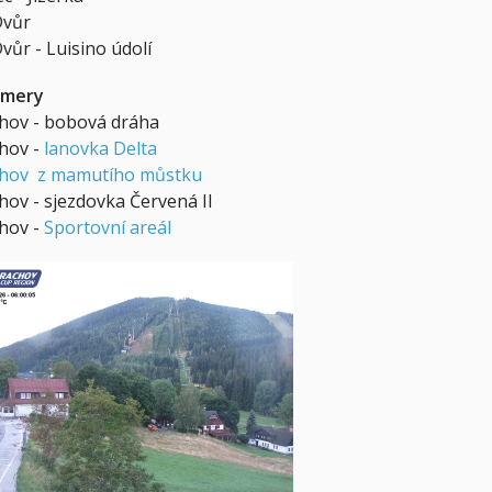
Dvůr
vůr - Luisino údolí
mery
hov - bobová dráha
hov -
lanovka Delta
hov z mamutího můstku
hov - sjezdovka Červená II
hov -
Sportovní areál