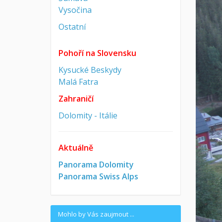
Vysočina
Ostatní
Pohoří na Slovensku
Kysucké Beskydy
Malá Fatra
Zahraničí
Dolomity - Itálie
Aktuálně
Panorama Dolomity
Panorama Swiss Alps
Mohlo by Vás zaujmout ...