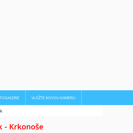
TOGALERIE
VLOŽTE NOVOU KAMERU
rk
 - Krkonoše