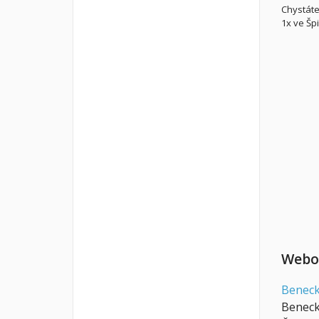
Chystáte
1x ve Špi
Webov
Benec
Beneck