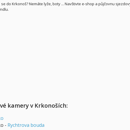
 se do Krkonoš? Nemáte lyže, boty ... Navštivte e-shop a půjčovnu sjezdov
ndlu.
é kamery v Krkonoších:
ko
o -
Rychtrova bouda