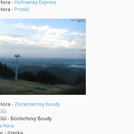
Hora -
Hofmanky Express
Hora -
Protěž
Hora -
Zinneckerovy boudy
Důl
Důl - Bönischovy Boudy
a hora
 - Jizerka