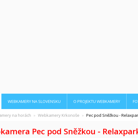
WEBKAMERY NA SLOVENSKU
O PROJEKTU WEBKAMERY
FO
mery na horách
Webkamery Krkonoše
Pec pod Sněžkou - Relaxpa
kamera Pec pod Sněžkou - Relaxpark