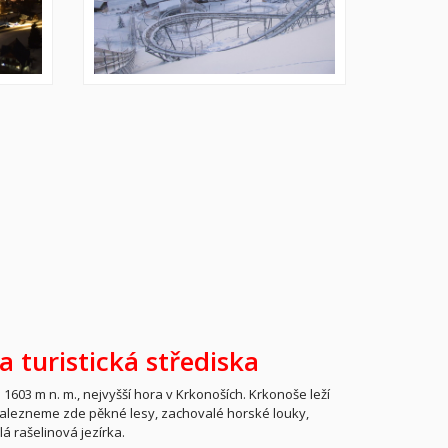
a turistická střediska
603 m n. m., nejvyšší hora v Krkonoších. Krkonoše leží
Nalezneme zde pěkné lesy, zachovalé horské louky,
 rašelinová jezírka.