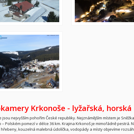
kamery Krkonoše -
lyžařská,
horská 
 jsou nejvyšším pohořím České republiky. Nejznámějším místem je Sněžka 1
 – Polském pomezí v délce 36 km. Krajina Krkonoš je mimořádně pestrá. 
 hřebeny, kouzelná malebná údolíčka, vodopády a místy objevíme rozsáhlá