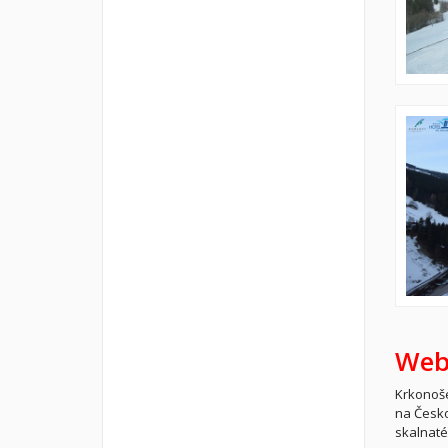
Web
Krkonoše
na Česko
skalnaté