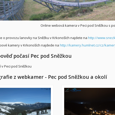
Online webová kamera v Peci pod Sněžkou s p
e o provozu lanovky na Sněžku v Krkonoších najdete na
http://www.snez
bové kamery v Krkonoších najdede na
http://kamery.humlnet.cz/cz/kamer
ověď počasí Pec pod Sněžkou
rafie z webkamer - Pec pod Sněžkou a okolí